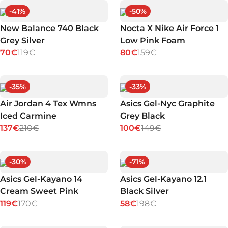
-
41
%
-
50
%
New Balance 740 Black
Nocta X Nike Air Force 1
Grey Silver
Low Pink Foam
70€
119€
80€
159€
-
35
%
-
33
%
Air Jordan 4 Tex Wmns
Asics Gel-Nyc Graphite
Iced Carmine
Grey Black
137€
210€
100€
149€
-
30
%
-
71
%
Asics Gel-Kayano 14
Asics Gel-Kayano 12.1
Cream Sweet Pink
Black Silver
119€
170€
58€
198€