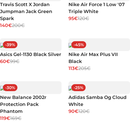
Travis Scott X Jordan
Nike Air Force 1 Low '07
Jumpman Jack Green
Triple White
Spark
95€
120€
140€
200€
-
39
%
-
45
%
Asics Gel-1130 Black Silver
Nike Air Max Plus VII
60€
99€
Black
113€
205€
-
30
%
-
25
%
New Balance 2002r
Adidas Samba Og Cloud
Protection Pack
White
Phantom
90€
120€
119€
169€