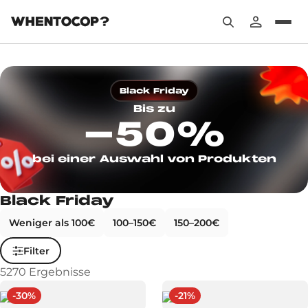
Black Friday
Bis zu
-
50
%
bei einer Auswahl von Produkten
Black Friday
Weniger als 100€
100–150€
150–200€
Filter
5270
Ergebnisse
-
30
%
-
21
%