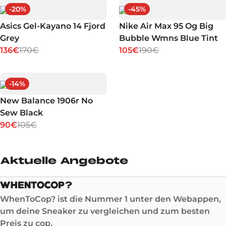
-
20
%
-
45
%
Asics Gel-Kayano 14 Fjord
Nike Air Max 95 Og Big
Grey
Bubble Wmns Blue Tint
136€
170€
105€
190€
-
14
%
New Balance 1906r No
Sew Black
90€
105€
Aktuelle Angebote
WhenToCop? ist die Nummer 1 unter den Webappen,
um deine Sneaker zu vergleichen und zum besten
Preis zu cop.