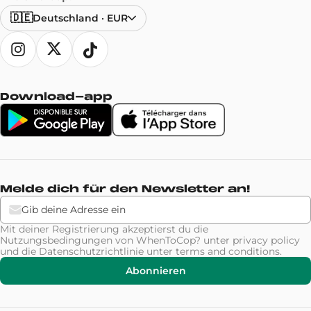
🇩🇪
Deutschland
·
EUR
Download-app
Melde dich für den Newsletter an!
Mit deiner Registrierung akzeptierst du die
Nutzungsbedingungen von WhenToCop? unter
privacy policy
und die Datenschutzrichtlinie unter
terms and conditions
.
Abonnieren