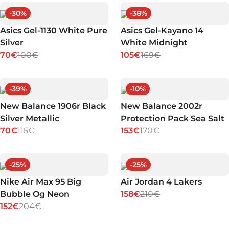
-
30
%
-
38
%
Asics Gel-1130 White Pure
Asics Gel-Kayano 14
Silver
White Midnight
70€
100€
105€
169€
-
39
%
-
10
%
New Balance 1906r Black
New Balance 2002r
Silver Metallic
Protection Pack Sea Salt
70€
115€
153€
170€
-
25
%
-
25
%
Nike Air Max 95 Big
Air Jordan 4 Lakers
Bubble Og Neon
158€
210€
152€
204€