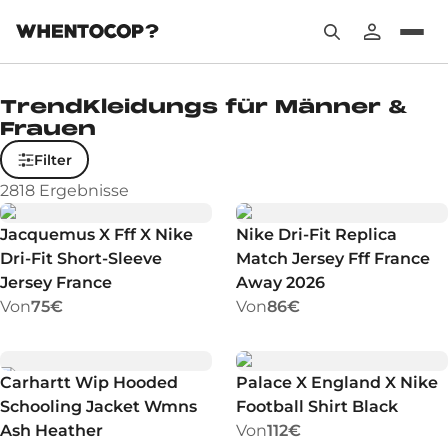
TrendKleidungs für Männer &
Frauen
Filter
2818
Ergebnisse
Jacquemus X Fff X Nike
Nike Dri-Fit Replica
Dri-Fit Short-Sleeve
Match Jersey Fff France
Jersey France
Away 2026
Von
75€
Von
86€
Carhartt Wip Hooded
Palace X England X Nike
Schooling Jacket Wmns
Football Shirt Black
Ash Heather
Von
112€