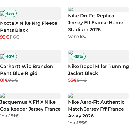
-
15
%
Nike Dri-Fit Replica
Jersey Fff France Home
Nocta X Nike Nrg Fleece
Stadium 2026
Pants Black
Von
78€
99€
116€
-
10
%
-
35
%
Carhartt Wip Brandon
Nike Repel Miler Running
Pant Blue Rigid
Jacket Black
81€
90€
55€
84€
Jacquemus X Fff X Nike
Nike Aero-Fit Authentic
Goalkeeper Jersey France
Match Jersey Fff France
Von
191€
Away 2026
Von
155€