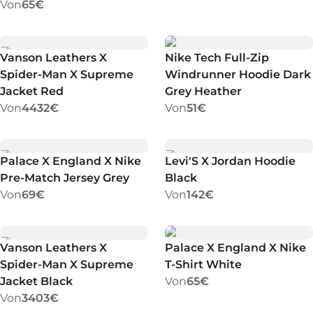
Von
65€
Vanson Leathers X
Nike Tech Full-Zip
Spider-Man X Supreme
Windrunner Hoodie Dark
Jacket Red
Grey Heather
Von
4432€
Von
51€
Palace X England X Nike
Levi'S X Jordan Hoodie
Pre-Match Jersey Grey
Black
Von
69€
Von
142€
Vanson Leathers X
Palace X England X Nike
Spider-Man X Supreme
T-Shirt White
Jacket Black
Von
65€
Von
3403€