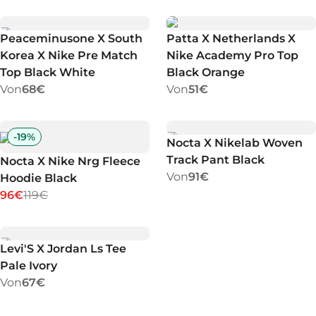
Peaceminusone X South
Patta X Netherlands X
Korea X Nike Pre Match
Nike Academy Pro Top
Top Black White
Black Orange
Von
68€
Von
51€
-
19
%
Nocta X Nikelab Woven
Track Pant Black
Nocta X Nike Nrg Fleece
Von
91€
Hoodie Black
96€
119€
Levi'S X Jordan Ls Tee
Pale Ivory
Von
67€