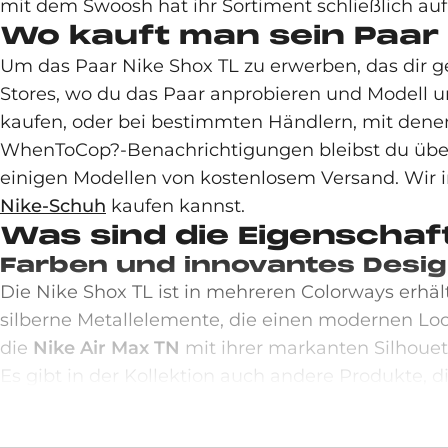
mit dem Swoosh hat ihr Sortiment schließlich au
Wo kauft man sein Paar 
Um das Paar Nike Shox TL zu erwerben, das dir gef
Stores, wo du das Paar anprobieren und Modell u
kaufen, oder bei bestimmten Händlern, mit den
WhenToCop?-Benachrichtigungen bleibst du über d
einigen Modellen von kostenlosem Versand. Wir i
Nike-Schuh
kaufen kannst.
Was sind die Eigenschaf
Farben und innovantes Desi
Die Nike Shox TL ist in mehreren Colorways erhäl
silberne Metallelemente, die einen modernen Look
die
Nike Air Max TN
mit ihrer markanten Silhouette
Es gibt in der Kollektion auch andere Produkte, 
Design in Verbindung mit der Shox-Technologie e
Komfort