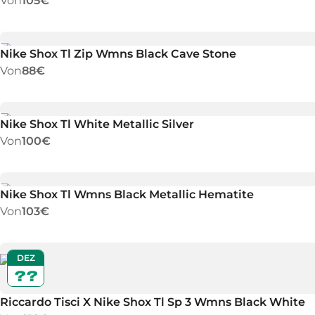
Von
105€
Nike Shox Tl Zip Wmns Black Cave Stone
Von
88€
Nike Shox Tl White Metallic Silver
Von
100€
Nike Shox Tl Wmns Black Metallic Hematite
Von
103€
DEZ
??
Riccardo Tisci X Nike Shox Tl Sp 3 Wmns Black White