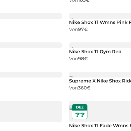
Von
103€
Nike Shox Tl Wmns Pink
Von
97€
Nike Shox Tl Gym Red
Von
98€
Supreme X Nike Shox Ride
Von
360€
DEZ
??
Nike Shox Tl Fade Wmns F