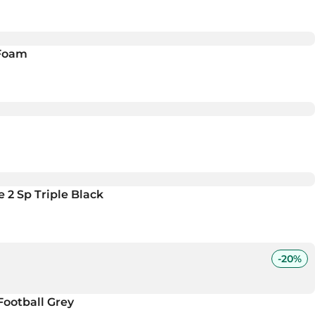
 Foam
 2 Sp Triple Black
-
20
%
ootball Grey