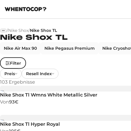
/
Nike Shox
/
Nike Shox TL
Nike Shox TL
Nike Air Max 90
Nike Pegasus Premium
Nike Cryosho
Filter
Preis
Resell Index
103
Ergebnisse
Nike Shox Tl Wmns White Metallic Silver
Von
93€
Nike Shox Tl Hyper Royal