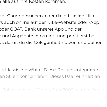
h alle auf ihre Kosten kommen.
r Courir besuchen, oder die offiziellen Nike-
s auch online auf der Nike-Website oder -App
oder GOAT. Dank unserer App und der
nd Angebote informiert und profitierst bei
st, damit du die Gelegenheit nutzen und deinen
as klassische White. Diese Designs integrieren
n Stilen kombinieren. Dieses Paar erinnert an
r Rot aufweisen. Für das Jahr 2003 war das Mesh-
ge Jahrzehnte zuvor.