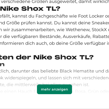
f verschiedene Größen ausgeweitet, damit wirklic
Nike Shox TL?
ällt, kannst du Fachgeschäfte wie Foot Locker ode
nd Größe prüfen kannst. Du kannst deine Sneaker
en wir zusammenarbeiten, wie Wethenew, StockX 
ie verfügbaren Bestände, Ausverkäufe, Rabatte u
nformieren dich auch, ob deine Größe verfügbar i
ten der Nike Shox TL?
gn
tlich, darunter das beliebte Black Hematite und d
 widerspiegeln, und lassen sich mit verschiedene
, die mittlerweile bei allen zu sehen ist.
mehr anzeigen
die einen Hauch Farbe wie Orange, Rosa, Grün ode
ine Innovation, ähnlich wie die
Nike Air Max 1
eini