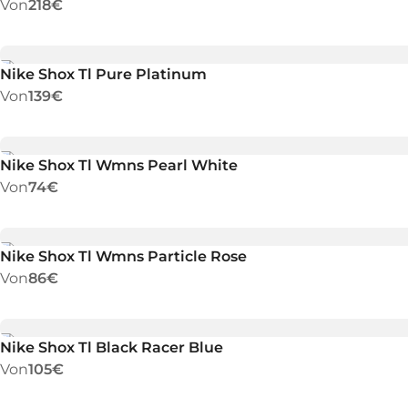
Von
218€
Nike Shox Tl Pure Platinum
Von
139€
Nike Shox Tl Wmns Pearl White
Von
74€
Nike Shox Tl Wmns Particle Rose
Von
86€
Nike Shox Tl Black Racer Blue
Von
105€