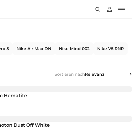
ro 5
Nike Air Max DN
Nike Mind 002
Nike V5 RNR
Sortieren nach
ic Hematite
hoton Dust Off White