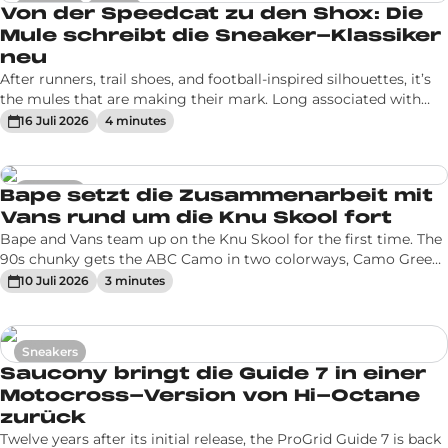
Sneakers
Trends
Von der Speedcat zu den Shox: Die
Mule schreibt die Sneaker-Klassiker
neu
After runners, trail shoes, and football-inspired silhouettes, it’s
the mules that are making their mark. Long associated with
simple indoor shoes or utilitarian models, the mule is now
16 Juli 2026
4
minute
s
asserting itself. By removing the heel counter, brands are not
Sneakers
Bape setzt die Zusammenarbeit mit
Vans rund um die Knu Skool fort
Bape and Vans team up on the Knu Skool for the first time. The
90s chunky gets the ABC Camo in two colorways, Camo Green
and Camo Black, with STA star, shark teeth and a checkerboard
10 Juli 2026
3
minute
s
sole. Out July 15.
Sneakers
Saucony bringt die Guide 7 in einer
Motocross-Version von Hi-Octane
zurück
Twelve years after its initial release, the ProGrid Guide 7 is back