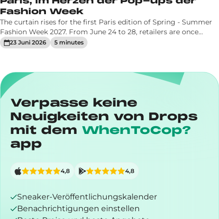
Paris, im Herzen der Pop-ups der
Fashion Week
The curtain rises for the first Paris edition of Spring - Summer
Fashion Week 2027. From June 24 to 28, retailers are once
again promising some amazing collaborations. Let’s take a
23 Juni 2026
5
minute
s
closer look at the sneaker events that will energize the catwalk
Verpasse keine
Neuigkeiten von Drops
mit dem
WhenToCop?
app
4,8
4,8
Sneaker-Veröffentlichungskalender
Benachrichtigungen einstellen