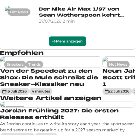
Der Nike Air Max 1/97 von
Hot News
Sean Wotherspoon kehrt
für Doernbecher 2027
27/07/2026
•
2
min
zurück
Mehr anzeigen
Empfohlen
Drake präsentiert die Nike
Hot News
Mind 001 für Nocta Manor
23/07/2026
•
1
min
Sneakers
Trends
Hot News
Von der Speedcat zu den
Neun Jah
Shox: Die Mule schreibt die
Scott tri
Sneaker-Klassiker neu
1
16 Juli 2026
4
minute
s
22 Juli 2026
Neun Jahre später: Travis
Weitere Artikel anzeigen
Hot News
Scott trifft auf die Air Force
1
22/07/2026
•
2
min
Sneakers
Jordan Frühling 2027: Die ersten
Releases enthüllt
As Jordan continues to write its story each year, the sportswear
brand seems to be gearing up for a 2027 season marked by