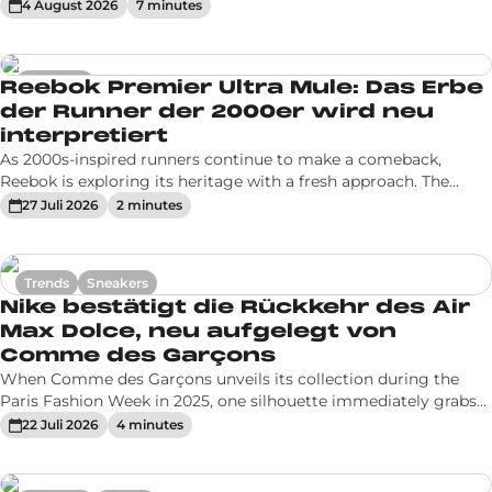
nostalgia. With reissues, iconic colorways, and new
4 August 2026
7
minute
s
Nach den Burgern liefert
interpretations of historic silhouettes, the Jordan range keeps
Hot News
Uber Eats jetzt Sneakers
drawing from
20/07/2026
•
1
min
Sneakers
Reebok Premier Ultra Mule: Das Erbe
der Runner der 2000er wird neu
interpretiert
As 2000s-inspired runners continue to make a comeback,
JJJJound bringt die New
Reebok is exploring its heritage with a fresh approach. The
Hot News
Balance 740 zurück
brand unveils the Premier Ultra Mule, a new creation that takes
27 Juli 2026
2
minute
s
20/07/2026
•
1
min
the technical DNA of its early 2000s performance shoes and
adapts it
Trends
Sneakers
Nike bestätigt die Rückkehr des Air
Max Dolce, neu aufgelegt von
Der Nike Air Force Linen ist
Hot News
Comme des Garçons
zurück mit einer von Ronnie
Fieg designten Air Max 95
20/07/2026
•
2
min
When Comme des Garçons unveils its collection during the
Paris Fashion Week in 2025, one silhouette immediately grabs
attention. Because amidst the experimental pieces from the
22 Juli 2026
4
minute
s
Japanese house, it’s a model launched over twenty years ago
that resurfac