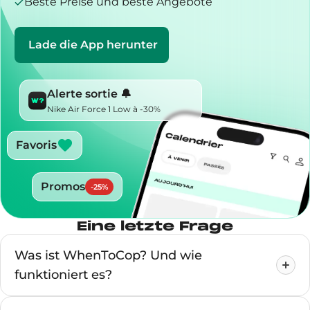
Beste Preise und beste Angebote
Lade die App herunter
Alerte sortie 🔔
Nike Air Force 1 Low à -30%
Favoris
Promos
-
25
%
Eine letzte Frage
Was ist WhenToCop? Und wie
funktioniert es?