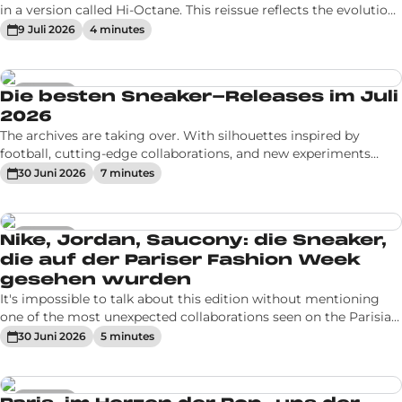
in a version called Hi-Octane. This reissue reflects the evolution
of how we view technical running shoes from the 2000s and
9 Juli 2026
4
minute
s
2010s
Sneakers
Die besten Sneaker-Releases im Juli
2026
The archives are taking over. With silhouettes inspired by
football, cutting-edge collaborations, and new experiments
around hybrid models, brands continue to unveil their summer
30 Juni 2026
7
minute
s
lineup. Air Jordan 5 Retro Black University Blue Whether
Sneakers
Nike, Jordan, Saucony: die Sneaker,
die auf der Pariser Fashion Week
gesehen wurden
It's impossible to talk about this edition without mentioning
one of the most unexpected collaborations seen on the Parisian
runways. After several weeks of teasing, Mowalola took to the
30 Juni 2026
5
minute
s
capital's catwalk to showcase, for the first time
Aktuelles