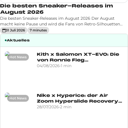
Die besten Sneaker-Releases im
August 2026
Die besten Sneaker-Releases im August 2026 Der August
macht keine Pause und wird die Fans von Retro-Silhouetten
begeistern! Zwischen dem Air Jordan 13 "Flint", der endlich in
31 Juli 2026
7
minute
s
seiner Originalform zurückkehrt, einem Air Jordan 1 mit
Aktuelles
Schokoladentönen un
Kith x Salomon XT-EVO: Die
Hot News
von Ronnie Fieg
angedeutete Farbvariante
04/08/2026
•
1
min
Nike x Hyperice: der Air
Hot News
Zoom Hyperslide Recovery-
Slipper
28/07/2026
•
2
min