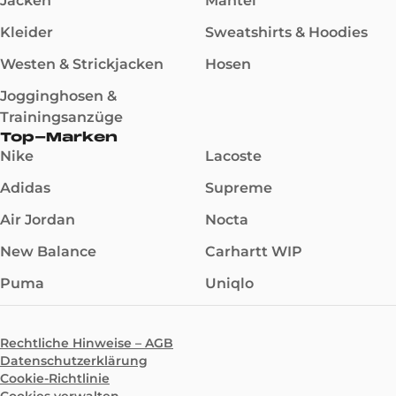
Jacken
Mäntel
Kleider
Sweatshirts & Hoodies
Westen & Strickjacken
Hosen
Jogginghosen &
Trainingsanzüge
Top-Marken
Nike
Lacoste
Adidas
Supreme
Air Jordan
Nocta
New Balance
Carhartt WIP
Puma
Uniqlo
Rechtliche Hinweise – AGB
Datenschutzerklärung
Cookie-Richtlinie