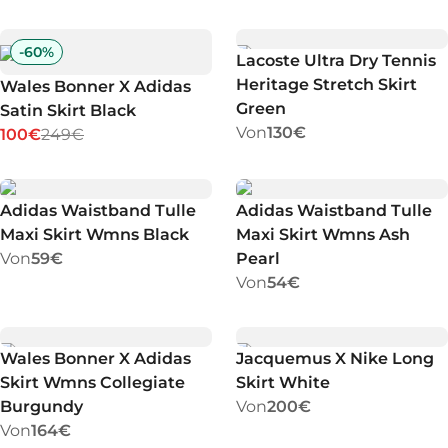
-
60
%
Lacoste Ultra Dry Tennis
Heritage Stretch Skirt
Wales Bonner X Adidas
Green
Satin Skirt Black
Von
130€
100€
249€
Adidas Waistband Tulle
Adidas Waistband Tulle
Maxi Skirt Wmns Black
Maxi Skirt Wmns Ash
Von
59€
Pearl
Von
54€
Wales Bonner X Adidas
Jacquemus X Nike Long
Skirt Wmns Collegiate
Skirt White
Burgundy
Von
200€
Von
164€