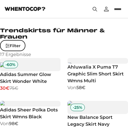
Trendskirtss für Männer &
Frauen
Filter
17
Ergebnisse
-
60
%
Ahluwalia X Puma T7
Graphic Slim Short Skirt
Adidas Summer Glow
Wmns Multi
Skirt Wonder White
Von
58€
30€
75€
-
25
%
Adidas Sheer Polka Dots
Skirt Wmns Black
New Balance Sport
Von
98€
Legacy Skirt Navy