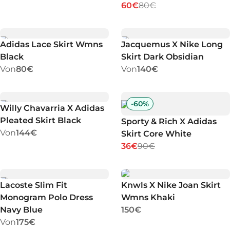
60€
80€
Adidas Lace Skirt Wmns
Jacquemus X Nike Long
Black
Skirt Dark Obsidian
Von
80€
Von
140€
-
60
%
Willy Chavarria X Adidas
Pleated Skirt Black
Sporty & Rich X Adidas
Von
144€
Skirt Core White
36€
90€
Lacoste Slim Fit
Knwls X Nike Joan Skirt
Monogram Polo Dress
Wmns Khaki
Navy Blue
150€
Von
175€