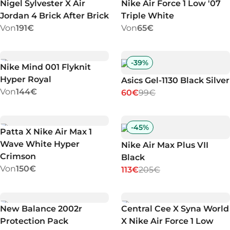
Nigel Sylvester X Air
Nike Air Force 1 Low '07
Jordan 4 Brick After Brick
Triple White
Von
191€
Von
65€
-
39
%
Nike Mind 001 Flyknit
Hyper Royal
Asics Gel-1130 Black Silver
Von
144€
60€
99€
-
45
%
Patta X Nike Air Max 1
Wave White Hyper
Nike Air Max Plus VII
Crimson
Black
Von
150€
113€
205€
New Balance 2002r
Central Cee X Syna World
Protection Pack
X Nike Air Force 1 Low