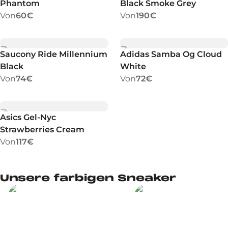
Phantom
Black Smoke Grey
Von
60€
Von
190€
Saucony Ride Millennium
Adidas Samba Og Cloud
Black
White
Von
74€
Von
72€
Asics Gel-Nyc
Strawberries Cream
Von
117€
Unsere farbigen Sneaker