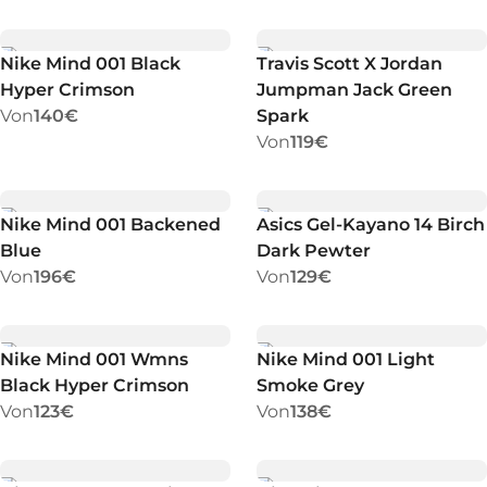
Nike Mind 001 Black
Travis Scott X Jordan
Hyper Crimson
Jumpman Jack Green
Von
140€
Spark
Von
119€
Nike Mind 001 Backened
Asics Gel-Kayano 14 Birch
Blue
Dark Pewter
Von
196€
Von
129€
Nike Mind 001 Wmns
Nike Mind 001 Light
Black Hyper Crimson
Smoke Grey
Von
123€
Von
138€