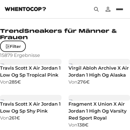
TrendSneakers für Männer &
Frauen
Filter
15879
Ergebnisse
Travis Scott X Air Jordan 1
Virgil Abloh Archive X Air
Low Og Sp Tropical Pink
Jordan 1 High Og Alaska
Von
285€
Von
276€
Travis Scott X Air Jordan 1
Fragment X Union X Air
Low Og Sp Shy Pink
Jordan 1 High Og Varsity
Von
261€
Red Sport Royal
Von
138€