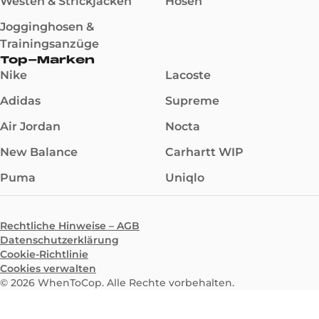
Westen & Strickjacken
Hosen
Jogginghosen &
Trainingsanzüge
Top-Marken
Nike
Lacoste
Adidas
Supreme
Air Jordan
Nocta
New Balance
Carhartt WIP
Puma
Uniqlo
Rechtliche Hinweise – AGB
Datenschutzerklärung
Cookie-Richtlinie
Cookies verwalten
©
2026
WhenToCop. Alle Rechte vorbehalten.