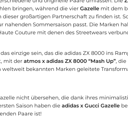
verschiedene und originelle Paare umfassen. Die
Z
ahlen bringen, während die vier
Gazelle
mit dem b
eser großartigen Partnerschaft zu finden ist. Sch
ur nahenden Sommersaison passt. Die Marken hab
Haute Couture mit denen des Streetwears verbund
 das einzige sein, das die adidas ZX 8000 ins Ra
t, mit der
atmos x adidas ZX 8000 “Mash Up”
, di
den weltweit bekannten Marken geleitete Transfo
elle nicht übersehen, die dank ihres minimalisti
 ersten Saison haben die
adidas x Gucci Gazelle
ber
nenden Paare ist!