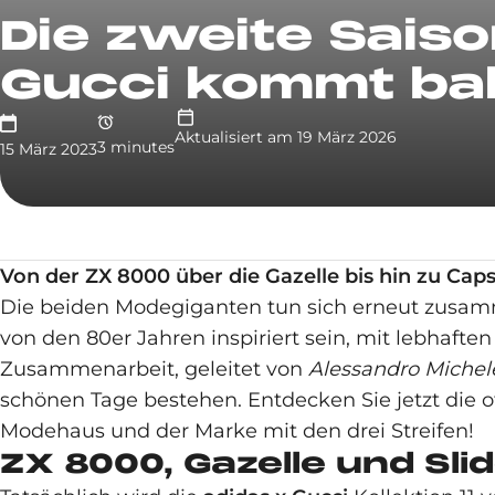
Die zweite Sais
Gucci kommt ba
Aktualisiert am
19 März 2026
3
minute
s
15 März 2023
Von der ZX 8000 über die Gazelle bis hin zu Cap
Die beiden Modegiganten tun sich erneut zusamme
von den 80er Jahren inspiriert sein, mit lebha
Zusammenarbeit, geleitet von
Alessandro Michel
schönen Tage bestehen. Entdecken Sie jetzt die 
Modehaus und der Marke mit den drei Streifen!
ZX 8000, Gazelle und Sli