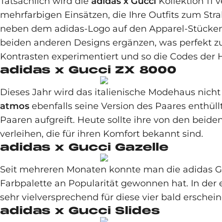
Tatsächlich wird die
adidas x Gucci
Kollektion 11 
mehrfarbigen Einsätzen, die Ihre Outfits zum Str
neben dem adidas-Logo auf den Apparel-Stücken di
beiden anderen Designs ergänzen, was perfekt z
Kontrasten experimentiert und so die Codes der 
adidas x Gucci ZX 8000
Dieses Jahr wird das italienische Modehaus nicht
atmos
ebenfalls seine Version des Paares enthüll
Paaren aufgreift. Heute sollte ihre von den bei
verleihen, die für ihren Komfort bekannt sind.
adidas x Gucci Gazelle
Seit mehreren Monaten konnte man die adidas Gaz
Farbpalette an Popularität gewonnen hat. In der
sehr vielversprechend für diese vier bald erschei
adidas x Gucci Slides