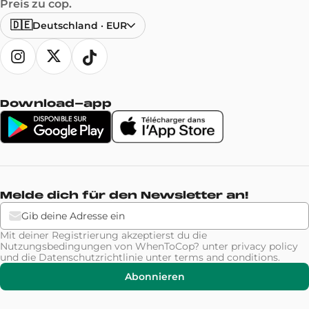
Preis zu cop.
🇩🇪
Deutschland
·
EUR
Download-app
Melde dich für den Newsletter an!
Mit deiner Registrierung akzeptierst du die
Nutzungsbedingungen von WhenToCop? unter
privacy policy
und die Datenschutzrichtlinie unter
terms and conditions
.
Abonnieren