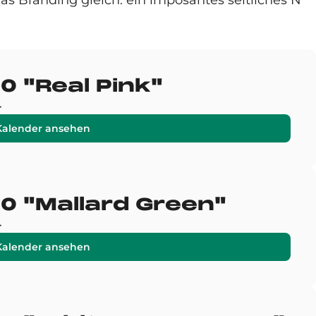
s Branding gleich: ein imposantes seitliches N
 "Real Pink"
4
Kalender ansehen
0 "Mallard Green"
4
Kalender ansehen