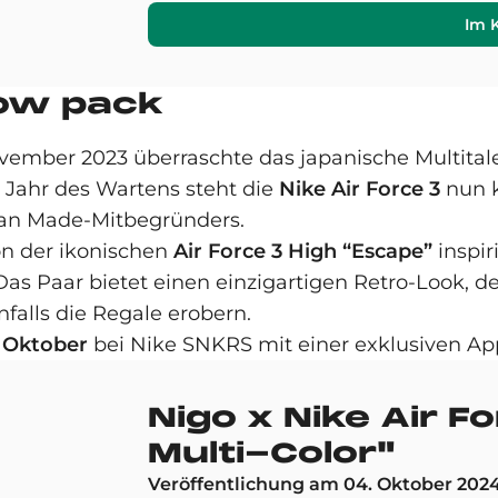
Im 
Low pack
vember 2023 überraschte das japanische Multital
Jahr des Wartens steht die
Nike Air Force 3
nun k
man Made-Mitbegründers.
on der ikonischen
Air Force 3 High “Escape”
inspir
as Paar bietet einen einzigartigen Retro-Look, d
nfalls die Regale erobern.
. Oktober
bei Nike SNKRS mit einer exklusiven Appa
Nigo x Nike Air 
Multi-Color"
Veröffentlichung am 04. Oktober 202