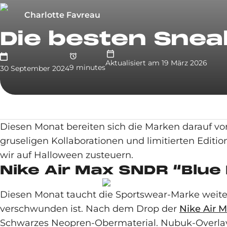
Charlotte Favreau
Die besten Snea
Aktualisiert am
19 März 2026
9
minute
s
30 September 2024
Diesen Monat bereiten sich die Marken darauf vor
gruseligen Kollaborationen und limitierten Edit
wir auf Halloween zusteuern.
Nike Air Max SNDR “Blue 
Diesen Monat taucht die Sportswear-Marke weite
verschwunden ist. Nach dem Drop der
Nike Air 
Schwarzes Neopren-Obermaterial. Nubuk-Overlays.