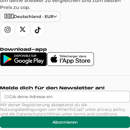
um deine Sneaker zu vergleichen und zum besten
Preis zu cop.
🇩🇪
Deutschland
·
EUR
Download-app
Melde dich für den Newsletter an!
Mit deiner Registrierung akzeptierst du die
Nutzungsbedingungen von WhenToCop? unter
privacy policy
und die Datenschutzrichtlinie unter
terms and conditions
.
Abonnieren