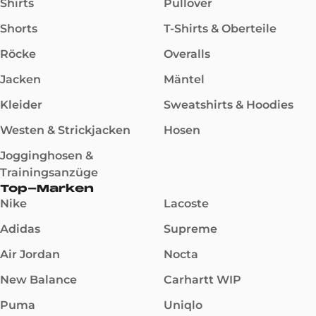
Shirts
Pullover
Shorts
T-Shirts & Oberteile
Röcke
Overalls
Jacken
Mäntel
Kleider
Sweatshirts & Hoodies
Westen & Strickjacken
Hosen
Jogginghosen &
Trainingsanzüge
Top-Marken
Nike
Lacoste
Adidas
Supreme
Air Jordan
Nocta
New Balance
Carhartt WIP
Puma
Uniqlo