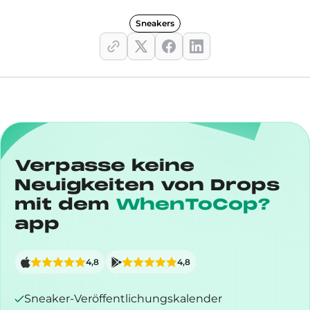
Sneakers
Verpasse keine
Neuigkeiten von Drops
mit dem
WhenToCop?
app
4,8
4,8
Sneaker-Veröffentlichungskalender