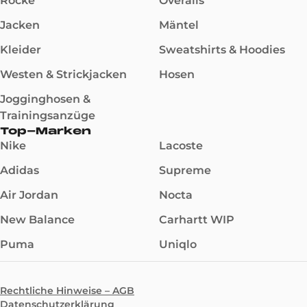
Röcke
Overalls
Jacken
Mäntel
Kleider
Sweatshirts & Hoodies
Westen & Strickjacken
Hosen
Jogginghosen &
Trainingsanzüge
Top-Marken
Nike
Lacoste
Adidas
Supreme
Air Jordan
Nocta
New Balance
Carhartt WIP
Puma
Uniqlo
Rechtliche Hinweise – AGB
Datenschutzerklärung