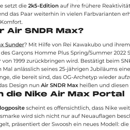
e setzt die
2k5-Edition
auf ihre frühere Reaktivit
d das Paar weiterhin in vielen Farbvarianten erhä
 Komfort.
r Air SNDR Max?
ax Sunder
? Mit Hilfe von Rei Kawakubo und ihrem 
es Garçons Homme Plus Spring/Summer 2022 Show
r
von 1999 zurückbringen wird. Bestätigt beim SN
en Mal anlässlich seines 25-jährigen Jubiläums e
ange, die bereit sind, das OG-Archetyp wieder aufz
 das Design nun
Air SNDR Max
heißen und diesen 
 die Nike Air Max Portal
logposite
scheint es offensichtlich, dass Nike we
ngsmarke wird sich nicht nur auf Neuauflagen be
elt, präsentiert der Swoosh ein neues Modell: di