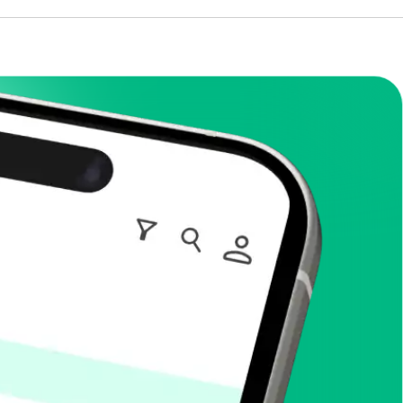
it dem