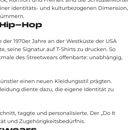
, Komfort und Freiheit sind die Schlüsselwörter
 einer identitäts- und kulturbezogenen Dimension,
 kümmern.
 Hip-Hop
e der 1970er Jahre an der Westküste der USA
e, seine Signatur auf T-Shirts zu drucken. So
kmale des Streetwears offenbarte: unabhängig,
nstler einen neuen Kleidungsstil prägten.
eidung diente dazu, die eigene Identität zu
hnitt, taggte und personalisierte. Der „Do It
tät und Zugehörigkeitsbedürfnis.
etwears