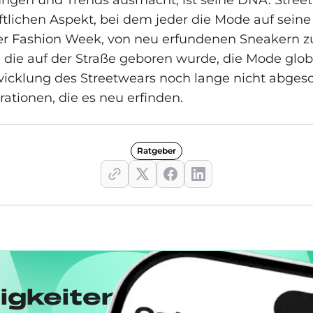
en und Trends ausmacht, ist seine DNA. Streetwe
tlichen Aspekt, bei dem jeder die Mode auf sein
 Fashion Week, von neu erfundenen Sneakern zu 
e, die auf der Straße geboren wurde, die Mode glob
ntwicklung des Streetwears noch lange nicht abges
ationen, die es neu erfinden.
Ratgeber
igkeiten von Drops m