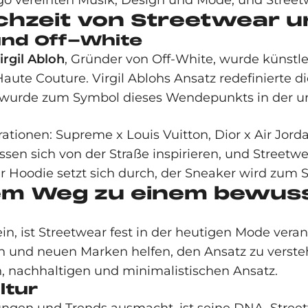
go vereinten Musik, Design und Mode, und Streetw
ochzeit von Streetwear 
 und Off-White
irgil Abloh
, Gründer von Off-White, wurde künstl
aute Couture. Virgil Ablohs Ansatz redefinierte 
oh wurde zum Symbol dieses Wendepunkts in der u
tionen: Supreme x Louis Vuitton, Dior x Air Jord
en sich von der Straße inspirieren, und Streetw
er Hoodie setzt sich durch, der Sneaker wird zum
dem Weg zu einem bewus
in, ist Streetwear fest in der heutigen Mode veran
und neuen Marken helfen, den Ansatz zu verste
n, nachhaltigen und minimalistischen Ansatz.
ltur