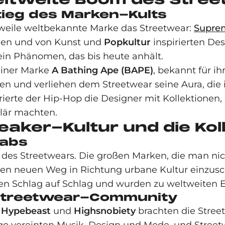
tieg des Marken-Kults
erweile weltbekannte Marke das Streetwear:
Supre
schen und von Kunst und
Popkultur
inspirierten De
ein Phänomen, das bis heute anhält.
einer Marke
A Bathing Ape (BAPE)
, bekannt für i
zen und verliehen dem Streetwear seine Aura, di
irierte der Hip-Hop die Designer mit Kollektione
ulär machten.
neaker-Kultur und die Ko
labs
 des Streetwears. Die großen Marken, die man ni
 einen neuen Weg in Richtung urbane Kultur einzus
en Schlag auf Schlag und wurden zu weltweiten E
r Streetwear-Community
e
Hypebeast
und
Highsnobiety
brachten die Stree