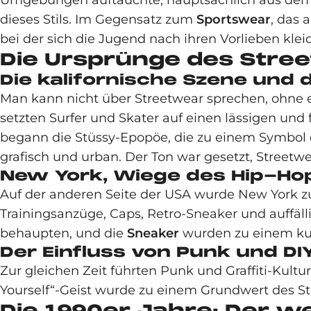
Umgebungen auftauchte, hauptsächlich aus dem Sk
dieses Stils. Im Gegensatz zum
Sportswear
, das 
bei der sich die Jugend nach ihren Vorlieben k
Die Ursprünge des Stree
Die kalifornische Szene und 
Man kann nicht über Streetwear sprechen, ohne 
setzten Surfer und Skater auf einen lässigen und f
begann die Stüssy-Epopöe, die zu einem Symbol d
grafisch und urban. Der Ton war gesetzt, Street
New York, Wiege des Hip-Ho
Auf der anderen Seite der USA wurde New York zu
Trainingsanzüge, Caps, Retro-Sneaker und auffäll
behaupten, und die
Sneaker
wurden zu einem kul
Der Einfluss von Punk und DI
Zur gleichen Zeit führten Punk und Graffiti-Kultu
Yourself“-Geist wurde zu einem Grundwert des Str
Die 1990er Jahre: Der 