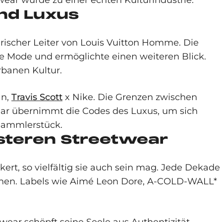
ear wurde zu einer echten Kulturindustrie.
und Luxus
erischer Leiter von Louis Vuitton Homme. Die
die Mode und ermöglichte einen weiteren Blick.
rbanen Kultur.
an,
Travis Scott
x Nike. Die Grenzen zwischen
ear übernimmt die Codes des Luxus, um sich
 Sammlerstück.
steren Streetwear
kert, so vielfältig sie auch sein mag. Jede Dekade
hen. Labels wie Aimé Leon Dore, A-COLD-WALL*