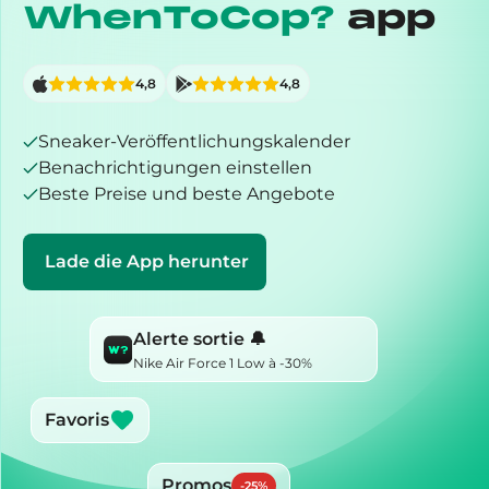
WhenToCop?
app
4,8
4,8
Sneaker-Veröffentlichungskalender
Benachrichtigungen einstellen
Beste Preise und beste Angebote
Lade die App herunter
Alerte sortie 🔔
Nike Air Force 1 Low à -30%
Favoris
Promos
-
25
%