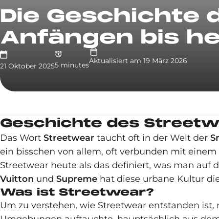
Die Geschichte 
Anfängen bis h
Aktualisiert am
19 März 2026
5
minute
s
21 Oktober 2025
Geschichte des Streetw
Das Wort
Streetwear
taucht oft in der Welt der
S
ein bisschen von allem, oft verbunden mit einem 
Streetwear heute als das definiert, was man auf d
Vuitton
und
Supreme
hat diese urbane Kultur di
Was ist Streetwear?
Um zu verstehen, wie Streetwear entstanden ist,