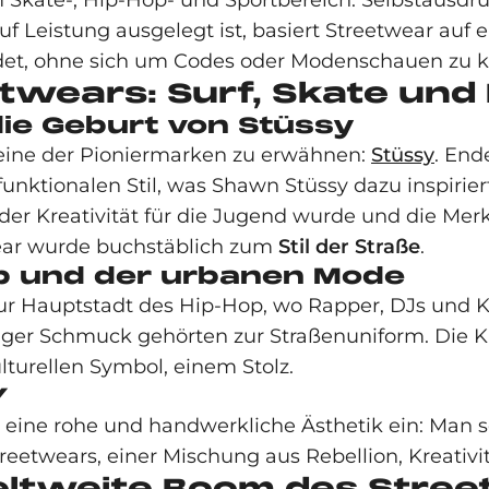
ate-, Hip-Hop- und Sportbereich. Selbstausdruck
auf Leistung ausgelegt ist, basiert Streetwear auf
leidet, ohne sich um Codes oder Modenschauen zu
twears: Surf, Skate und
die Geburt von Stüssy
eine der Pioniermarken zu erwähnen:
Stüssy
. End
unktionalen Stil, was Shawn Stüssy dazu inspiriert
er Kreativität für die Jugend wurde und die Mer
wear wurde buchstäblich zum
Stil der Straße
.
p und der urbanen Mode
r Hauptstadt des Hip-Hop, wo Rapper, DJs und Kü
iger Schmuck gehörten zur Straßenuniform. Die Kl
turellen Symbol, einem Stolz.
Y
r eine rohe und handwerkliche Ästhetik ein: Man sc
eetwears, einer Mischung aus Rebellion, Kreativi
weltweite Boom des Stre