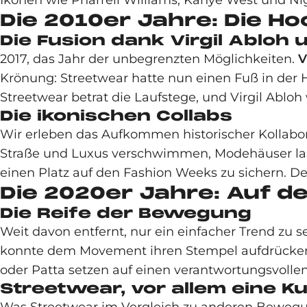
Ikonen wie Pharrell Williams, Kanye West und Ni
Die 2010er Jahre: Die H
Die Fusion dank Virgil Abloh
2017, das Jahr der unbegrenzten Möglichkeiten.
V
Krönung: Streetwear hatte nun einen Fuß in der H
Streetwear betrat die Laufstege, und Virgil Abl
Die ikonischen Collabs
Wir erleben das Aufkommen historischer Kollabora
Straße und Luxus verschwimmen, Modehäuser lass
einen Platz auf den Fashion Weeks zu sichern. D
Die 2020er Jahre: Auf 
Die Reife der Bewegung
Weit davon entfernt, nur ein einfacher Trend zu se
konnte dem Movement ihren Stempel aufdrücken 
oder Patta setzen auf einen verantwortungsvolle
Streetwear, vor allem eine Ku