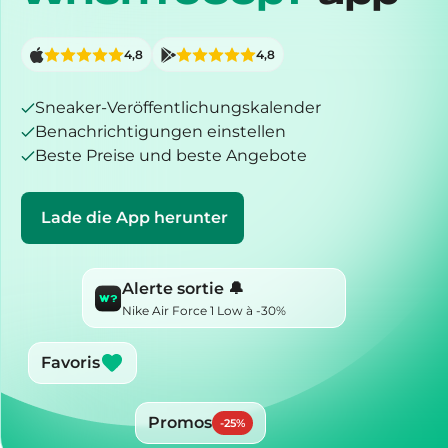
4,8
4,8
Sneaker-Veröffentlichungskalender
Benachrichtigungen einstellen
Beste Preise und beste Angebote
Lade die App herunter
Alerte sortie 🔔
Nike Air Force 1 Low à -30%
Favoris
Promos
-
25
%