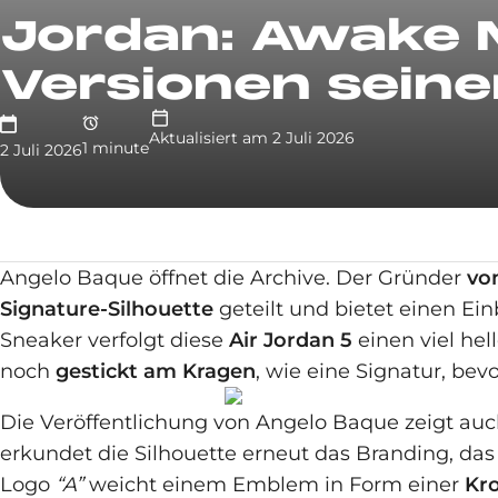
Jordan: Awake N
Versionen seine
Aktualisiert am
2 Juli 2026
1
minute
2 Juli 2026
Angelo Baque öffnet die Archive. Der Gründer
vo
Signature-Silhouette
geteilt und bietet einen Ein
Sneaker verfolgt diese
Air Jordan 5
einen viel hel
noch
gestickt am Kragen
, wie eine Signatur, bevo
Die Veröffentlichung von Angelo Baque zeigt au
erkundet die Silhouette erneut das Branding, das
Logo
“A”
weicht einem Emblem in Form einer
Kr