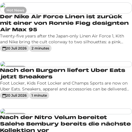
Hot News
Der Nike Air Force Linen ist zurück
mit einer von Ronnie Fieg designten
Air Max 95
Twenty-five years after the Japan-only Linen Air Force 1, Kith
and Nike bring the cult colorway to two silhouettes: a pink
nubuck Un-Linen Air Force 1 and a tan-and-pink Air Max 95, in
20 Juli 2026
2
minute
s
full family sizing.
Hot News
Nach den Burgern liefert Uber Eats
jetzt Sneakers
Foot Locker, Kids Foot Locker and Champs Sports are now on
Uber Eats. Sneakers, apparel and accessories can be delivered
on demand from 1,000+ stores across the US, following the
20 Juli 2026
1
minute
brands' DoorDash launch.
Hot News
Nach der Nitro Velum bereitet
Salehe Bembury bereits die nächste
Kollektion vor