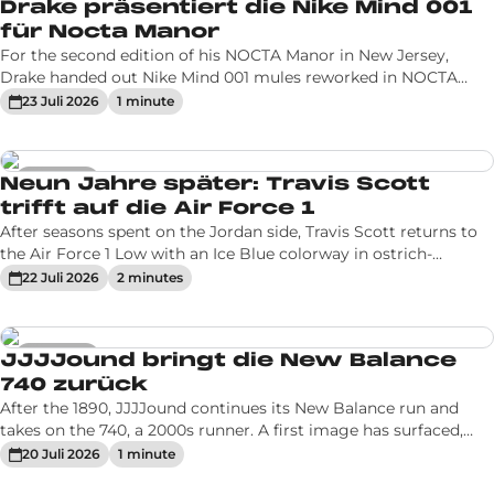
Hot News
Drake präsentiert die Nike Mind 001
für Nocta Manor
For the second edition of his NOCTA Manor in New Jersey,
Drake handed out Nike Mind 001 mules reworked in NOCTA
colors. Airbrushed customs by Domenico Formichetti, with no
23 Juli 2026
1
minute
commercial release planned.
Hot News
Neun Jahre später: Travis Scott
trifft auf die Air Force 1
After seasons spent on the Jordan side, Travis Scott returns to
the Air Force 1 Low with an Ice Blue colorway in ostrich-
textured leather. A tonal pair expected for fall 2026.
22 Juli 2026
2
minute
s
Hot News
JJJJound bringt die New Balance
740 zurück
After the 1890, JJJJound continues its New Balance run and
takes on the 740, a 2000s runner. A first image has surfaced,
with no final colourway or details, ahead of a fall/winter 2026
20 Juli 2026
1
minute
release.