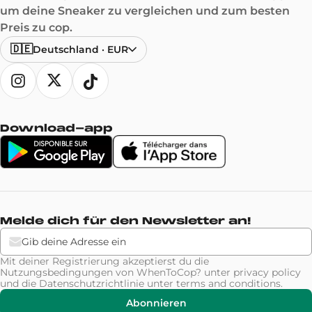
um deine Sneaker zu vergleichen und zum besten
Preis zu cop.
🇩🇪
Deutschland
·
EUR
Download-app
Melde dich für den Newsletter an!
Mit deiner Registrierung akzeptierst du die
Nutzungsbedingungen von WhenToCop? unter
privacy policy
und die Datenschutzrichtlinie unter
terms and conditions
.
Abonnieren