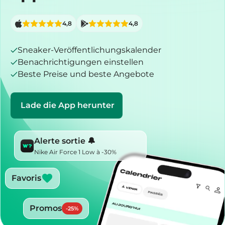
4,8
4,8
Sneaker-Veröffentlichungskalender
Benachrichtigungen einstellen
Beste Preise und beste Angebote
Lade die App herunter
Alerte sortie 🔔
Nike Air Force 1 Low à -30%
Favoris
Promos
-
25
%