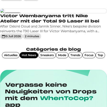
price yet.
Hot News
Victor Wembanyama tritt Nike
Atelier mit der Total 90 Laser III bei
After Désiré Doué and Jannik Sinner, Nike's bespoke division
reinvents the T90 Laser III for Victor Wembanyama, with a
custom Team France jacket. Pre-orders July 20 at $450.
15 Juli 2026
2
minute
s
Catégories de blog
Aktuelles
Hot News
Sneakers
Mode
Trends
Focus
Top
Verpasse keine
Neuigkeiten von Drops
mit dem
WhenToCop?
app