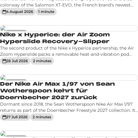
colorway of the Salomon XT-EVO, the French brand's newest
silhouette. No date or price confirmed yet for this Kith make-
4 August 2026
1
minute
up.
Hot News
Nike x Hyperice: der Air Zoom
Hyperslide Recovery-Slipper
The second product of the Nike x Hyperice partnership, the Air
Zoom Hyperslide packs a removable heat-and-vibration pod
into a slide with a full-length Air Zoom sole. Two colorways, out
28 Juli 2026
2
minute
s
September 29 for $250.
Hot News
Der Nike Air Max 1/97 von Sean
Wotherspoon kehrt für
Doernbecher 2027 zurück
Dormant since 2018, the Sean Wotherspoon Nike Air Max 1/97
returns as part of the Doernbecher Freestyle 2027 collection. Its
colorway, designed by a young hospital patient, stays secret
27 Juli 2026
2
minute
s
until the drop.