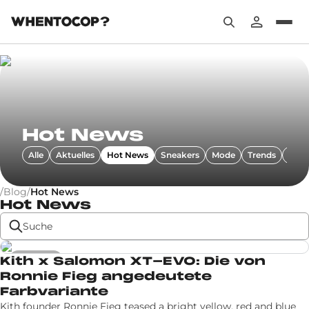
Hot News
Alle
Aktuelles
Hot News
Sneakers
Mode
Trends
Focu
/
Blog
/
Hot News
Hot News
Hot News
Kith x Salomon XT-EVO: Die von
Ronnie Fieg angedeutete
Farbvariante
Kith founder Ronnie Fieg teased a bright yellow, red and blue