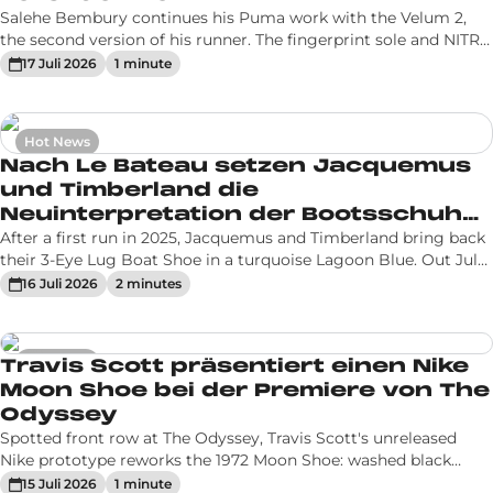
Salehe Bembury continues his Puma work with the Velum 2,
the second version of his runner. The fingerprint sole and NITRO
cushioning stay, the upper is fully reworked, previewed in
17 Juli 2026
1
minute
chrome grey and pink.
Hot News
Nach Le Bateau setzen Jacquemus
und Timberland die
Neuinterpretation der Bootsschuhe
fort
After a first run in 2025, Jacquemus and Timberland bring back
their 3-Eye Lug Boat Shoe in a turquoise Lagoon Blue. Out July
17 for $250.
16 Juli 2026
2
minute
s
Hot News
Travis Scott präsentiert einen Nike
Moon Shoe bei der Premiere von The
Odyssey
Spotted front row at The Odyssey, Travis Scott's unreleased
Nike prototype reworks the 1972 Moon Shoe: washed black
leather, hairy suede and a burgundy reverse Swoosh. No date or
15 Juli 2026
1
minute