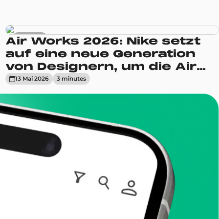
Sneakers
Air Works 2026: Nike setzt
auf eine neue Generation
von Designern, um die Air
Max Reihe neu zu erfinden
13 Mai 2026
3
minute
s
it dem