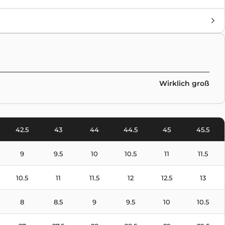
Marke
Nike
Farben
Yellow
Wirklich groß
42.5
43
44
44.5
45
45.5
9
9.5
10
10.5
11
11.5
10.5
11
11.5
12
12.5
13
8
8.5
9
9.5
10
10.5