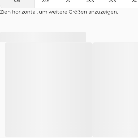
22.5
23
23.5
23.5
24
CM
Zieh horizontal, um weitere Größen anzuzeigen.