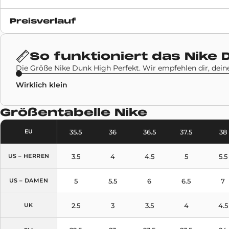
Erscheinungsdatum
Preisverlauf
23 September 2020
SKU-Code
So funktioniert das
Nike 
CZ8149-700
Die Größe Nike Dunk High Perfekt. Wir empfehlen dir, dein
Wirklich klein
Größentabelle
Nike
35.5
36
36.5
37.5
38
EU
3.5
4
4.5
5
5.5
US – HERREN
5
5.5
6
6.5
7
US – DAMEN
2.5
3
3.5
4
4.5
UK