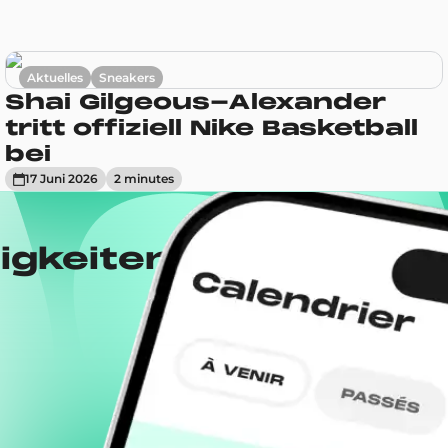
Aktuelles
Sneakers
Shai Gilgeous-Alexander
tritt offiziell Nike Basketball
bei
17 Juni 2026
2
minute
s
igkeiten von Drops m