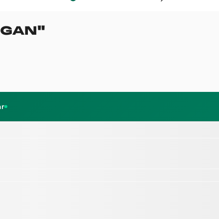
IGAN
"
ar