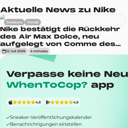
Aktuelle News zu Nike
Sneakers
Trends
Nike bestätigt die Rückkehr
des Air Max Dolce, neu
aufgelegt von Comme des
Garçons
22 Juli 2026
4
minute
s
Verpasse keine Neu
WhenToCop?
app
4,8
4,8
Sneaker-Veröffentlichungskalender
Benachrichtigungen einstellen