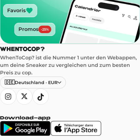
Favoris
Promos
-
25
%
WhenToCop? ist die Nummer 1 unter den Webappen,
um deine Sneaker zu vergleichen und zum besten
Preis zu cop.
🇩🇪
Deutschland
·
EUR
Download-app