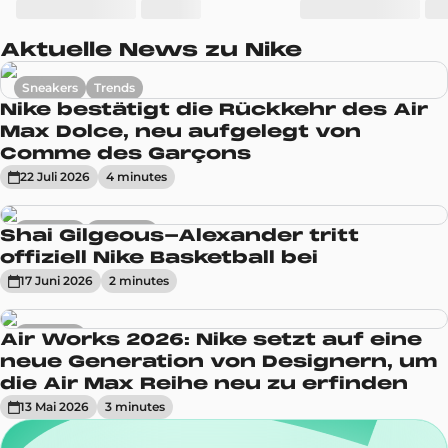
Aktuelle News zu Nike
Sneakers
Trends
Nike bestätigt die Rückkehr des Air
Max Dolce, neu aufgelegt von
Comme des Garçons
22 Juli 2026
4
minute
s
Aktuelles
Sneakers
Shai Gilgeous-Alexander tritt
offiziell Nike Basketball bei
17 Juni 2026
2
minute
s
Sneakers
Air Works 2026: Nike setzt auf eine
neue Generation von Designern, um
die Air Max Reihe neu zu erfinden
13 Mai 2026
3
minute
s