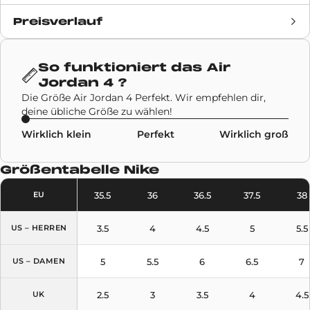
Preisverlauf
Erscheinungsdatum
30 September 2020
Retail Preis
250€
So funktioniert das
Air
Jordan 4
?
Marke
Collaborations
,
Nike
Die Größe Air Jordan 4 Perfekt. Wir empfehlen dir,
deine übliche Größe zu wählen!
SKU-Code
DC9533-001
Wirklich klein
Perfekt
Wirklich groß
Modell
Air Jordan 4
Größentabelle
Nike
Farben
Multicolor
35.5
36
36.5
37.5
38
EU
3.5
4
4.5
5
5.5
US – HERREN
5
5.5
6
6.5
7
US – DAMEN
2.5
3
3.5
4
4.5
UK