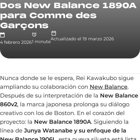
Dos New Balance 1890A
para Comme des
Garçons
Actualizado el
19 marzo 2026
1
minute
4 febrero 2026
Nunca donde se le espera, Rei Kawakubo sigue
ampliando su colaboración con
New Balance
.
Después de su interpretación de la
New Balance
860v2
, la marca japonesa prolonga su diálogo
creativo con los de Boston. En el corazón del
proyecto: la
New Balance 1890A
. Siguiendo la
línea de
Junya Watanabe y su enfoque de la
New Balance 1906L
, esta nueva silueta está lista