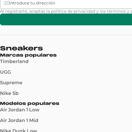
Al registrarte, aceptas la
política de privacidad
y los
términos y 
Sneakers
Marcas populares
Timberland
UGG
Supreme
Nike Sb
Modelos populares
Air Jordan 1 Low
Air Jordan 1 Mid
Nike Dunk Low