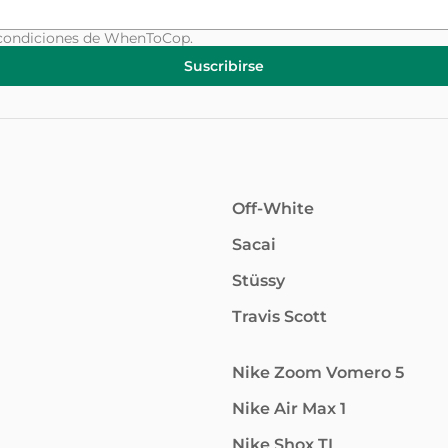
condiciones
de WhenToCop.
Suscribirse
Off-White
Sacai
Stüssy
Travis Scott
Nike Zoom Vomero 5
Nike Air Max 1
Nike Shox TL