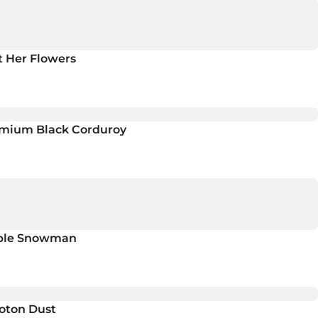
 Her Flowers
emium Black Corduroy
ble Snowman
oton Dust