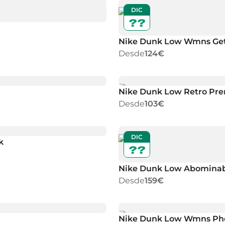
DIC
??
Nike Dunk Low Wmns Get
Desde
124€
Nike Dunk Low Retro Pr
Desde
103€
DIC
k
??
Nike Dunk Low Abomina
Desde
159€
Nike Dunk Low Wmns Ph