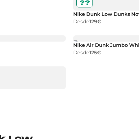
??
Nike Dunk Low Dunks No
Desde
129€
Nike Air Dunk Jumbo Wh
Desde
125€
nk Low