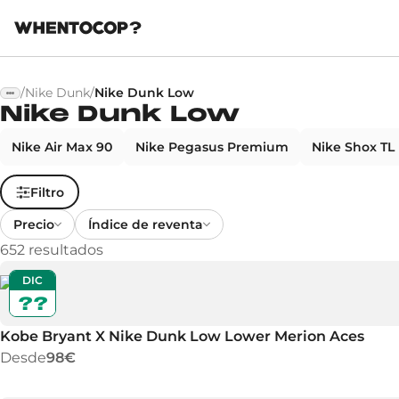
/
Nike Dunk
/
Nike Dunk Low
Nike Dunk Low
Nike Air Max 90
Nike Pegasus Premium
Nike Shox TL
Filtro
Precio
Índice de reventa
652
resultados
DIC
??
Kobe Bryant X Nike Dunk Low Lower Merion Aces
Desde
98€