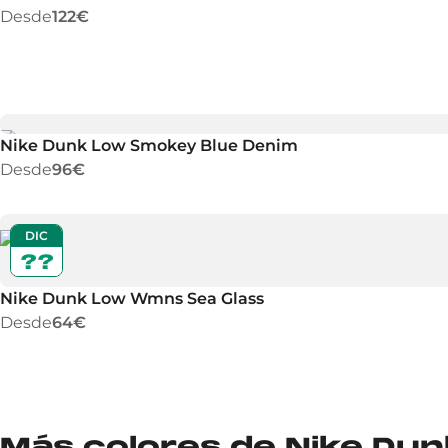
Desde
122€
Nike Dunk Low Smokey Blue Denim
Desde
96€
DIC
??
Nike Dunk Low Wmns Sea Glass
Desde
64€
Más colores de Nike Du