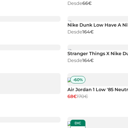
Desde
66€
Nike Dunk Low Have A Ni
Desde
164€
Stranger Things X Nike 
Desde
164€
-
60
%
Air Jordan 1 Low '85 Neutr
68€
170€
DIC