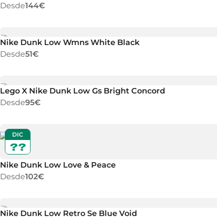
Desde
144€
Nike Dunk Low Wmns White Black
Desde
51€
Lego X Nike Dunk Low Gs Bright Concord
Desde
95€
DIC
??
Nike Dunk Low Love & Peace
Desde
102€
Nike Dunk Low Retro Se Blue Void