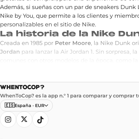
Además, si sueñas con un par de sneakers Dunk L
Nike by You, que permite a los clientes y miembr
personalizables en el sitio de Nike.
La historia de la Nike D
Creada en 1985 por
Peter Moore
, la Nike Dunk o
Jordan
para lanzar la Air Jordan 1. Sin sorpresa,
comunes con otros modelos de la época, como la 
interesarse por este par: los skaters. Este inter
totalmente diferente. La Nike Dunk Low se adapt
Imposible hablar de la Dunk 
La Nike Dunk Low, conservando su esencia origina
WhenToCop? es la app n.° 1 para comparar y comprar tu
icono atemporal en el mundo de las sneakers. El
🇪🇸
España
·
EUR
destaca por su diseño versátil que combina estéti
clásico negro (black), el sobrio gris (grey), el viv
cultura urbana. La Dunk Low no es solo una zapat
al baloncesto.