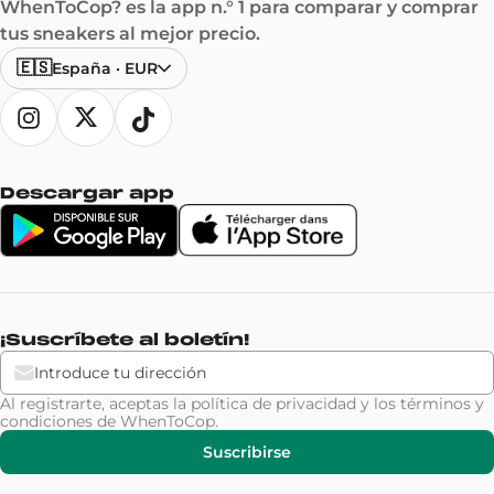
WhenToCop? es la app n.° 1 para comparar y comprar
tus sneakers al mejor precio.
🇪🇸
España
·
EUR
Descargar app
¡Suscríbete al boletín!
Al registrarte, aceptas la
política de privacidad
y los
términos y
condiciones
de WhenToCop.
Suscribirse