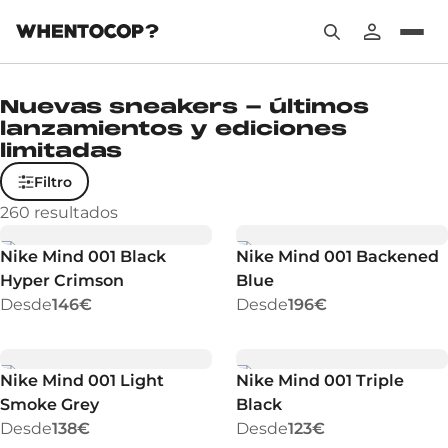
Nuevas sneakers - últimos
lanzamientos y ediciones
limitadas
Filtro
260
resultados
Nike Mind 001 Black
Nike Mind 001 Backened
Hyper Crimson
Blue
Desde
146€
Desde
196€
Nike Mind 001 Light
Nike Mind 001 Triple
Smoke Grey
Black
Desde
138€
Desde
123€