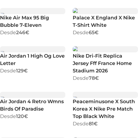
Nike Air Max 95 Big
Palace X England X Nike
Bubble 7-Eleven
T-Shirt White
Desde
246€
Desde
65€
Air Jordan 1 High Og Love
Nike Dri-Fit Replica
Letter
Jersey Fff France Home
Desde
129€
Stadium 2026
Desde
78€
Air Jordan 4 Retro Wmns
Peaceminusone X South
Birds Of Paradise
Korea X Nike Pre Match
Desde
120€
Top Black White
Desde
81€