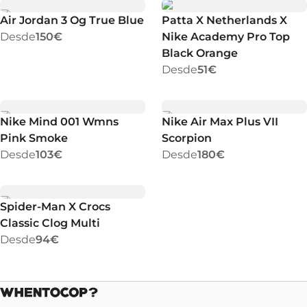
Air Jordan 3 Og True Blue
Patta X Netherlands X
Desde
150€
Nike Academy Pro Top
Black Orange
Desde
51€
Nike Mind 001 Wmns
Nike Air Max Plus VII
Pink Smoke
Scorpion
Desde
103€
Desde
180€
Spider-Man X Crocs
Classic Clog Multi
Desde
94€