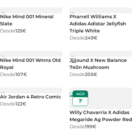
Nike Mind 001 Mineral
Pharrell Williams X
Slate
Adidas Adistar Jellyfish
Desde
125€
Triple White
Desde
249€
Nike Mind 001 Wmns Old
Jjjjound X New Balance
Royal
740n Mushroom
Desde
107€
Desde
205€
AGO
Air Jordan 4 Retro Comic
7
Desde
122€
Willy Chavarria X Adidas
Megaride Ag Powder Red
Desde
199€