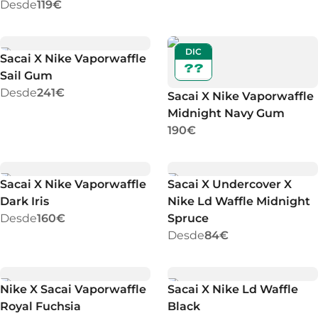
Desde
119€
DIC
Sacai X Nike Vaporwaffle
??
Sail Gum
Desde
241€
Sacai X Nike Vaporwaffle
Midnight Navy Gum
190€
Sacai X Nike Vaporwaffle
Sacai X Undercover X
Dark Iris
Nike Ld Waffle Midnight
Desde
160€
Spruce
Desde
84€
Nike X Sacai Vaporwaffle
Sacai X Nike Ld Waffle
Royal Fuchsia
Black