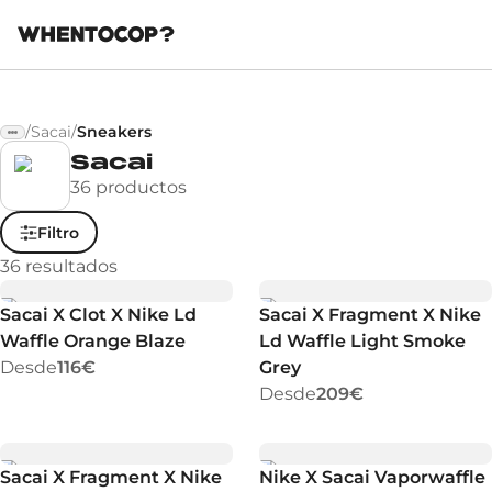
/
Sacai
/
Sneakers
Sacai
36 productos
Filtro
36
resultados
Sacai X Clot X Nike Ld
Sacai X Fragment X Nike
Waffle Orange Blaze
Ld Waffle Light Smoke
Desde
116€
Grey
Desde
209€
Sacai X Fragment X Nike
Nike X Sacai Vaporwaffle