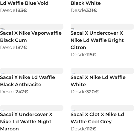
Ld Waffle Blue Void
Black White
Desde
183€
Desde
331€
Sacai X Nike Vaporwaffle
Sacai X Undercover X
Black Gum
Nike Ld Waffle Bright
Desde
187€
Citron
Desde
115€
Sacai X Nike Ld Waffle
Sacai X Nike Ld Waffle
Black Anthracite
White
Desde
247€
Desde
320€
Sacai X Undercover X
Sacai X Clot X Nike Ld
Nike Ld Waffle Night
Waffle Cool Grey
Maroon
Desde
112€