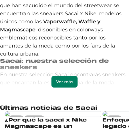
que han sacudido el mundo del streetwear se
encuentran las sneakers Sacai x Nike, modelos
únicos como las
Vaporwaffle, Waffle y
Magmascape
, disponibles en colorways
emblemáticos reconocibles tanto por los
amantes de la moda como por los fans de la
cultura urbana.
Sacai: nuestra selección de
sneakers
En nuestra selección Sacai encontrarás sneakers
Ver más
que encarnan la esencia misma de la moda
híbrida y contemporánea. Modelos surgidos de la
colaboración
Sacai x
Nike
en edición limitada,
actualmente agotados y disponibles en el
Últimas noticias de Sacai
mercado de reventa. Encontrarás clásicos
Focus
Sneakers
Focus
¿Por qué la sacai x Nike
Enfoque
revisitados como la LD Waffle en triple
Magmascape es un
legado 