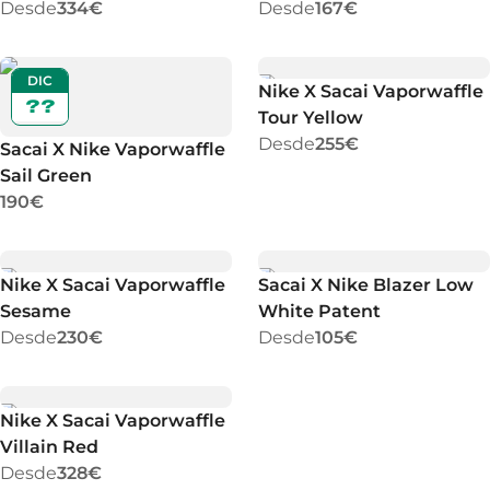
Desde
334€
Desde
167€
DIC
Nike X Sacai Vaporwaffle
??
Tour Yellow
Desde
255€
Sacai X Nike Vaporwaffle
Sail Green
190€
Nike X Sacai Vaporwaffle
Sacai X Nike Blazer Low
Sesame
White Patent
Desde
230€
Desde
105€
Nike X Sacai Vaporwaffle
Villain Red
Desde
328€