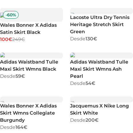
-
60
%
Lacoste Ultra Dry Tennis
Heritage Stretch Skirt
Wales Bonner X Adidas
Green
Satin Skirt Black
Desde
130€
100€
249€
Adidas Waistband Tulle
Adidas Waistband Tulle
Maxi Skirt Wmns Black
Maxi Skirt Wmns Ash
Desde
59€
Pearl
Desde
54€
Wales Bonner X Adidas
Jacquemus X Nike Long
Skirt Wmns Collegiate
Skirt White
Burgundy
Desde
200€
Desde
164€