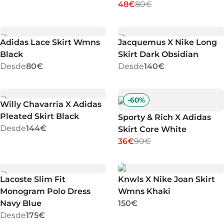
48€
80€
Adidas Lace Skirt Wmns
Jacquemus X Nike Long
Black
Skirt Dark Obsidian
Desde
80€
Desde
140€
-
60
%
Willy Chavarria X Adidas
Pleated Skirt Black
Sporty & Rich X Adidas
Desde
144€
Skirt Core White
36€
90€
Lacoste Slim Fit
Knwls X Nike Joan Skirt
Monogram Polo Dress
Wmns Khaki
Navy Blue
150€
Desde
175€