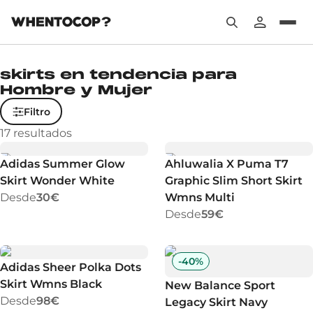
skirts en tendencia para
Hombre y Mujer
Filtro
17
resultados
Adidas Summer Glow
Ahluwalia X Puma T7
Skirt Wonder White
Graphic Slim Short Skirt
Desde
30€
Wmns Multi
Desde
59€
-
40
%
Adidas Sheer Polka Dots
Skirt Wmns Black
New Balance Sport
Desde
98€
Legacy Skirt Navy