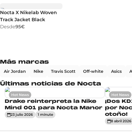
Nocta X Nikelab Woven
Track Jacket Black
Desde
95€
Más marcas
Air Jordan
Nike
Travis Scott
Off-white
Asics
A
Últimas noticias de Nocta
Hot News
Hot News
Drake reinterpreta la Nike
¡Dos KD
Mind 001 para Nocta Manor
por Noc
otoño!
23 julio 2026
1
minute
8 abril 2026