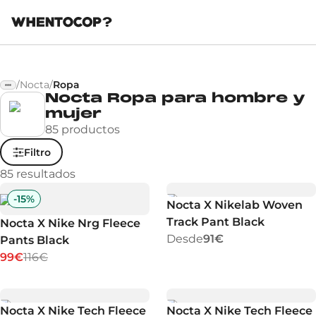
/
Nocta
/
Ropa
Nocta Ropa para hombre y
mujer
85 productos
Filtro
85
resultados
-
15
%
Nocta X Nikelab Woven
Track Pant Black
Nocta X Nike Nrg Fleece
Desde
91€
Pants Black
99€
116€
Nocta X Nike Tech Fleece
Nocta X Nike Tech Fleece