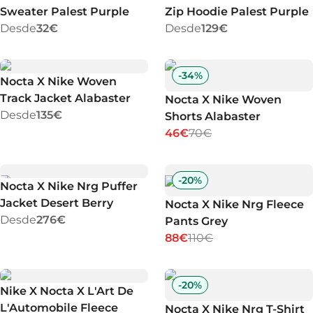
Sweater Palest Purple
Zip Hoodie Palest Purple
Desde
32€
Desde
129€
-
34
%
Nocta X Nike Woven
Track Jacket Alabaster
Nocta X Nike Woven
Desde
135€
Shorts Alabaster
46€
70€
-
20
%
Nocta X Nike Nrg Puffer
Jacket Desert Berry
Nocta X Nike Nrg Fleece
Desde
276€
Pants Grey
88€
110€
-
20
%
Nike X Nocta X L'Art De
L'Automobile Fleece
Nocta X Nike Nrg T-Shirt