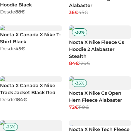
Hoodie Black
Alabaster
Desde
88€
36€
45€
-
30
%
Nocta X Canada X Nike T-
Shirt Black
Nocta X Nike Fleece Cs
Desde
45€
Hoodie 2 Alabaster
Stealth
84€
120€
-
35
%
Nocta X Canada X Nike
Track Jacket Black Red
Nocta X Nike Cs Open
Desde
184€
Hem Fleece Alabaster
72€
110€
-
25
%
Nocta X Nike Tech Fleece