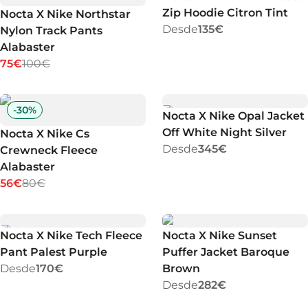
Zip Hoodie Citron Tint
Nocta X Nike Northstar
Desde
135€
Nylon Track Pants
Alabaster
75€
100€
-
30
%
Nocta X Nike Opal Jacket
Off White Night Silver
Nocta X Nike Cs
Desde
345€
Crewneck Fleece
Alabaster
56€
80€
Nocta X Nike Tech Fleece
Nocta X Nike Sunset
Pant Palest Purple
Puffer Jacket Baroque
Desde
170€
Brown
Desde
282€