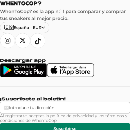
WhenToCop? es la app n.° 1 para comparar y comprar
tus sneakers al mejor precio.
🇪🇸
España
·
EUR
Descargar app
¡Suscríbete al boletín!
Al registrarte, aceptas la
política de privacidad
y los
términos y
condiciones
de WhenToCop.
Suscribirse