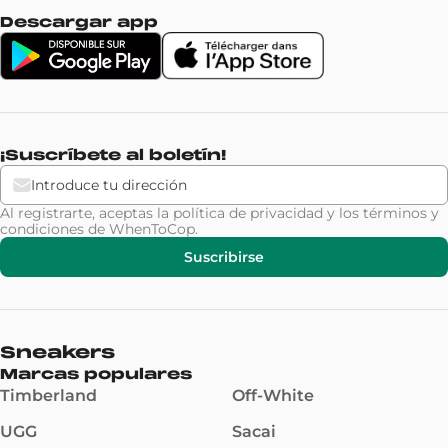
Descargar app
¡Suscríbete al boletín!
Al registrarte, aceptas la
política de privacidad
y los
términos y
condiciones
de WhenToCop.
Suscribirse
Sneakers
Marcas populares
Timberland
Off-White
UGG
Sacai