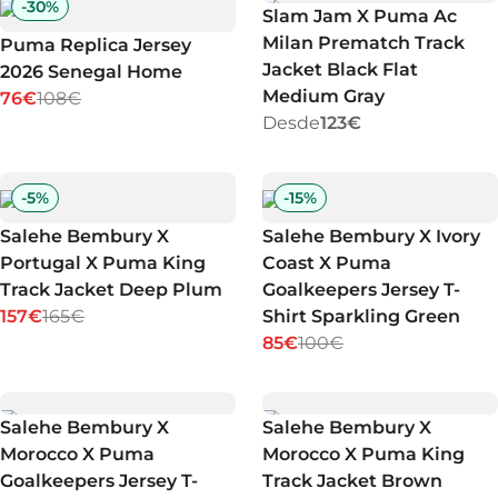
-
30
%
Slam Jam X Puma Ac
Milan Prematch Track
Puma Replica Jersey
Jacket Black Flat
2026 Senegal Home
Medium Gray
76€
108€
Desde
123€
-
5
%
-
15
%
Salehe Bembury X
Salehe Bembury X Ivory
Portugal X Puma King
Coast X Puma
Track Jacket Deep Plum
Goalkeepers Jersey T-
157€
165€
Shirt Sparkling Green
85€
100€
Salehe Bembury X
Salehe Bembury X
Morocco X Puma
Morocco X Puma King
Goalkeepers Jersey T-
Track Jacket Brown