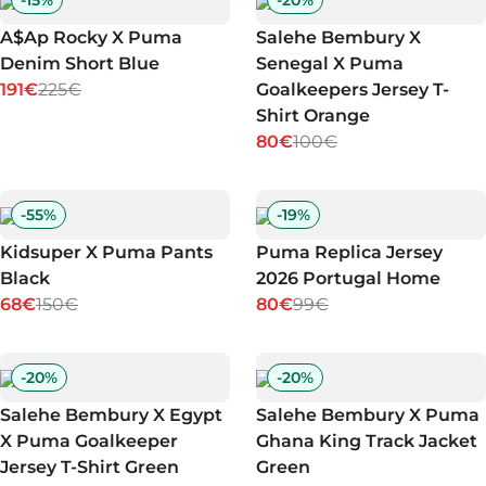
-
15
%
-
20
%
A$Ap Rocky X Puma
Salehe Bembury X
Denim Short Blue
Senegal X Puma
191€
225€
Goalkeepers Jersey T-
Shirt Orange
80€
100€
-
55
%
-
19
%
Kidsuper X Puma Pants
Puma Replica Jersey
Black
2026 Portugal Home
68€
150€
80€
99€
-
20
%
-
20
%
Salehe Bembury X Egypt
Salehe Bembury X Puma
X Puma Goalkeeper
Ghana King Track Jacket
Jersey T-Shirt Green
Green