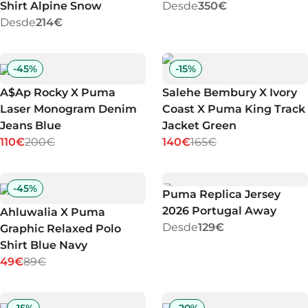
Shirt Alpine Snow
Desde
350€
Desde
214€
-
45
%
-
15
%
A$Ap Rocky X Puma
Salehe Bembury X Ivory
Laser Monogram Denim
Coast X Puma King Track
Jeans Blue
Jacket Green
110€
200€
140€
165€
-
45
%
Puma Replica Jersey
2026 Portugal Away
Ahluwalia X Puma
Desde
129€
Graphic Relaxed Polo
Shirt Blue Navy
49€
89€