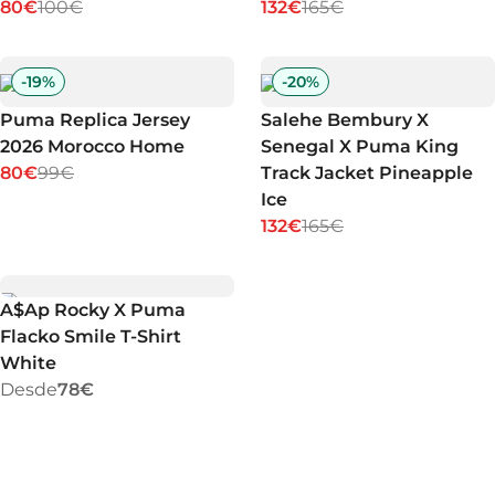
80€
100€
132€
165€
-
19
%
-
20
%
Puma Replica Jersey
Salehe Bembury X
2026 Morocco Home
Senegal X Puma King
80€
99€
Track Jacket Pineapple
Ice
132€
165€
A$Ap Rocky X Puma
Flacko Smile T-Shirt
White
Desde
78€