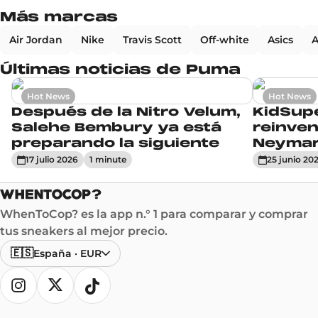
Más marcas
Air Jordan
Nike
Travis Scott
Off-white
Asics
A
Últimas noticias de Puma
Hot News
Hot News
Después de la Nitro Velum,
KidSup
Salehe Bembury ya está
reinven
preparando la siguiente
Neymar 
17 julio 2026
1
minute
25 junio 20
WhenToCop? es la app n.° 1 para comparar y comprar
tus sneakers al mejor precio.
🇪🇸
España
·
EUR