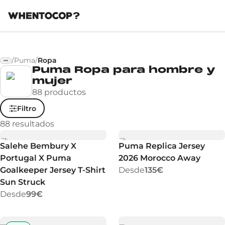
/
Puma
/
Ropa
Puma Ropa para hombre y
mujer
88 productos
Filtro
88
resultados
Salehe Bembury X
Puma Replica Jersey
Portugal X Puma
2026 Morocco Away
Goalkeeper Jersey T-Shirt
Desde
135€
Sun Struck
Desde
99€