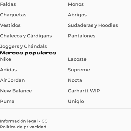
Faldas
Monos
Chaquetas
Abrigos
Vestidos
Sudaderas y Hoodies
Chalecos y Cárdigans
Pantalones
Joggers y Chándals
Marcas populares
Nike
Lacoste
Adidas
Supreme
Air Jordan
Nocta
New Balance
Carhartt WIP
Puma
Uniqlo
Información legal - CG
Política de privacidad