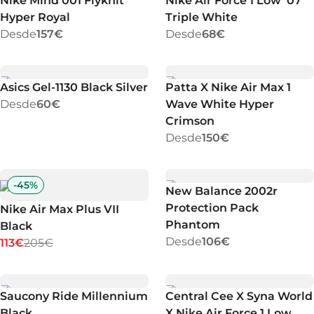
Nike Mind 001 Flyknit
Nike Air Force 1 Low '07
Hyper Royal
Triple White
Desde
157€
Desde
68€
Asics Gel-1130 Black Silver
Patta X Nike Air Max 1
Desde
60€
Wave White Hyper
Crimson
Desde
150€
-
45
%
New Balance 2002r
Protection Pack
Nike Air Max Plus VII
Phantom
Black
Desde
106€
113€
205€
Saucony Ride Millennium
Central Cee X Syna World
Black
X Nike Air Force 1 Low