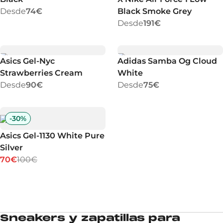
Desde
74€
Black Smoke Grey
Desde
191€
Asics Gel-Nyc
Adidas Samba Og Cloud
Strawberries Cream
White
Desde
90€
Desde
75€
-
30
%
Asics Gel-1130 White Pure
Silver
70€
100€
Sneakers y zapatillas para