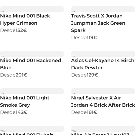
Nike Mind 001 Black
Travis Scott X Jordan
Hyper Crimson
Jumpman Jack Green
Desde
152€
Spark
Desde
119€
Nike Mind 001 Backened
Asics Gel-Kayano 14 Birch
Blue
Dark Pewter
Desde
201€
Desde
129€
Nike Mind 001 Light
Nigel Sylvester X Air
Smoke Grey
Jordan 4 Brick After Brick
Desde
142€
Desde
181€