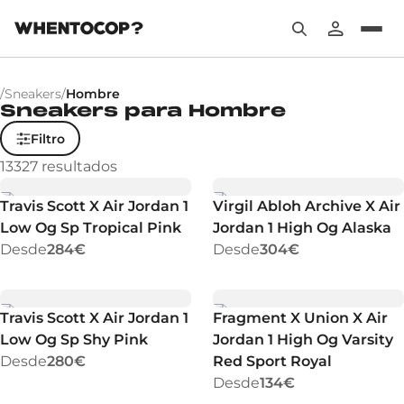
/
Sneakers
/
Hombre
Sneakers para Hombre
Filtro
13327
resultados
Travis Scott X Air Jordan 1
Virgil Abloh Archive X Air
Low Og Sp Tropical Pink
Jordan 1 High Og Alaska
Desde
284€
Desde
304€
Travis Scott X Air Jordan 1
Fragment X Union X Air
Low Og Sp Shy Pink
Jordan 1 High Og Varsity
Desde
280€
Red Sport Royal
Desde
134€