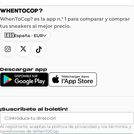
WhenToCop? es la app n.° 1 para comparar y comprar
tus sneakers al mejor precio.
🇪🇸
España
·
EUR
Descargar app
¡Suscríbete al boletín!
Al registrarte, aceptas la
política de privacidad
y los
términos y
condiciones
de WhenToCop.