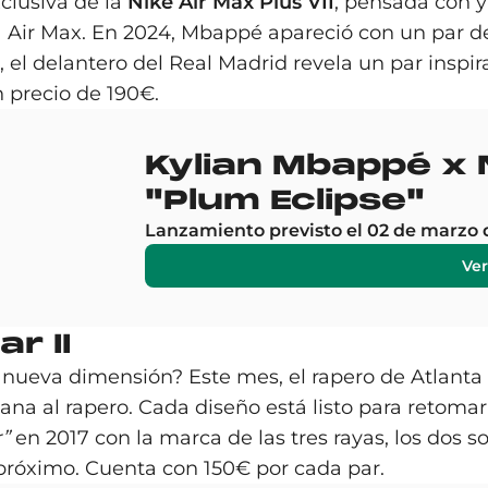
clusiva de la
Nike Air Max Plus VII
, pensada con y
ia Air Max. En 2024, Mbappé apareció con un par 
, el delantero del Real Madrid revela un par inspi
 precio de 190€.
Kylian Mbappé x N
"Plum Eclipse"
Lanzamiento previsto el 02 de marzo 
Ver
r II
nueva dimensión? Este mes, el rapero de Atlanta 
rcana al rapero. Cada diseño está listo para retomar
r”
en 2017 con la marca de las tres rayas, los dos s
róximo. Cuenta con 150€ por cada par.