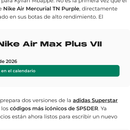
 para Kylian Mbappé. No es la primera vez que el
de
Nike Air Mercurial TN Purple
, directamente
rado en sus botas de alto rendimiento. El
ike Air Max Plus VII
de 2026
 en el calendario
prepara dos versiones de la
adidas Superstar
 los
códigos más icónicos de SP5DER
. Ya
ocios están ahora listos para escribir un nuevo