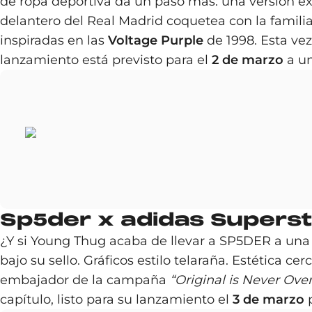
de ropa deportiva da un paso más: una versión ex
delantero del Real Madrid coquetea con la famil
inspiradas en las
Voltage Purple
de 1998. Esta vez
lanzamiento está previsto para el
2 de marzo
a un
Sp5der x adidas Supersta
¿Y si Young Thug acaba de llevar a SP5DER a una 
bajo su sello. Gráficos estilo telaraña. Estética ce
embajador de la campaña
“Original is Never Ove
capítulo, listo para su lanzamiento el
3 de marzo
p