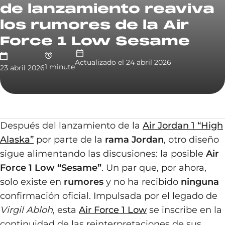
de lanzamiento reaviva
los rumores de la Air
Force 1 Low Sesame
Actualizado el
24 abril 2026
1
minute
23 abril 2026
Después del lanzamiento de la
Air Jordan 1 “High
Alaska”
por parte de la
rama Jordan
, otro diseño
sigue alimentando las discusiones: la posible
Air
Force 1 Low “Sesame”
. Un par que, por ahora,
solo existe en
rumores
y no ha recibido
ninguna
confirmación oficial. Impulsada por el legado de
Virgil Abloh
, esta
Air Force 1 Low
se inscribe en la
continuidad de las reinterpretaciones de sus