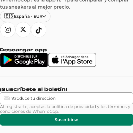
tus sneakers al mejor precio.
🇪🇸
España
·
EUR
Descargar app
¡Suscríbete al boletín!
Al registrarte, aceptas la
política de privacidad
y los
términos y
condiciones
de WhenToCop.
Suscribirse