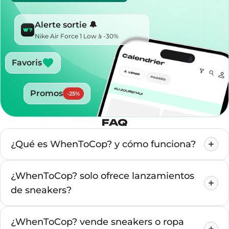
Alerte sortie 🔔
Nike Air Force 1 Low à -30%
Favoris
Promos
-
25
%
FAQ
¿Qué es WhenToCop? y cómo funciona?
¿WhenToCop? solo ofrece lanzamientos
de sneakers?
¿WhenToCop? vende sneakers o ropa