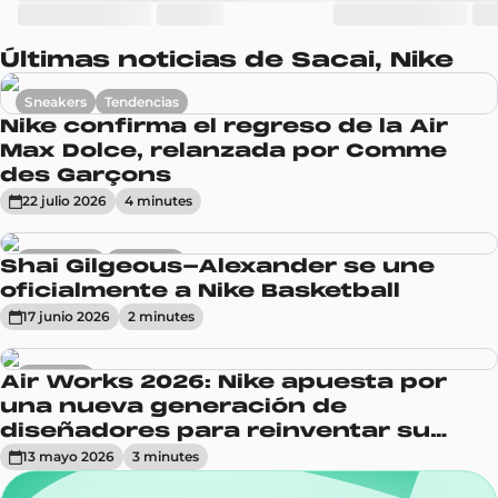
Últimas noticias de Sacai, Nike
Sneakers
Tendencias
Nike confirma el regreso de la Air
Max Dolce, relanzada por Comme
des Garçons
22 julio 2026
4
minute
s
Actualidad
Sneakers
Shai Gilgeous-Alexander se une
oficialmente a Nike Basketball
17 junio 2026
2
minute
s
Sneakers
Air Works 2026: Nike apuesta por
una nueva generación de
diseñadores para reinventar su
línea Air Max
13 mayo 2026
3
minute
s