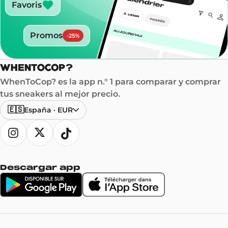
Favoris
Promos
-
25
%
WhenToCop? es la app n.° 1 para comparar y comprar
tus sneakers al mejor precio.
🇪🇸
España
·
EUR
Descargar app