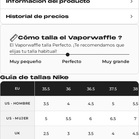
Información del producto
Historial de precios
Fecha de lanzamiento
6 noviembre 2020
Precio de venta
180€
Cómo talla el
Vaporwaffle
?
El Vaporwaffle talla Perfecto. ¡Te recomendamos que
Marca
Collaborations
,
Sacai
,
elijas tu talla habitual!
Nike
Muy pequeño
Perfecto
Muy grande
Código SKU
CV1363-001
Guía de tallas
Nike
Modelo
Vaporwaffle
35.5
36
36.5
37.5
38
EU
Colores
Black
3.5
4
4.5
5
5.5
US - HOMBRE
5
5.5
6
6.5
7
US - MUJER
2.5
3
3.5
4
4.5
UK