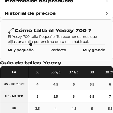
Información del producto
Historial de precios
Fecha de lanzamiento
29 agosto 2020
Precio de venta
200€
Cómo talla el
Yeezy 700
?
El Yeezy 700 talla Pequeño. Te recomendamos que
Marca
Adidas
,
Yeezy
elijas una talla por encima de tu talla habitual.
Muy pequeño
Perfecto
Muy grande
Código SKU
G54850
Guía de tallas
Yeezy
Modelo
Yeezy 700
36
36 2/3
37 1/3
38
38 2
EU
Colores
Sky Blue
4
4.5
5
5.5
6
US - HOMBRE
5
5.5
6
6.5
7
US - MUJER
3.5
4
4.5
5
5.5
UK