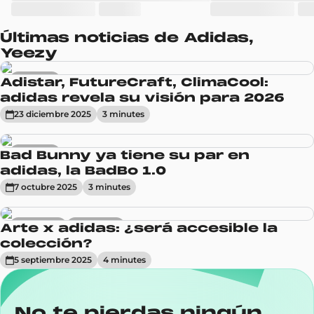
Últimas noticias de Adidas,
Yeezy
Sneakers
Adistar, FutureCraft, ClimaCool:
adidas revela su visión para 2026
23 diciembre 2025
3
minute
s
Sneakers
Bad Bunny ya tiene su par en
adidas, la BadBo 1.0
7 octubre 2025
3
minute
s
Actualidad
Tendencias
Arte x adidas: ¿será accesible la
colección?
5 septiembre 2025
4
minute
s
No te pierdas ningún