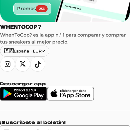
Promos
-
25
%
WhenToCop? es la app n.° 1 para comparar y comprar
tus sneakers al mejor precio.
🇪🇸
España
·
EUR
Descargar app
¡Suscríbete al boletín!