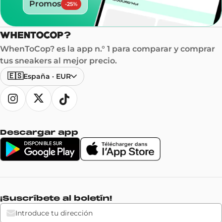
Promos
-
25
%
WhenToCop? es la app n.° 1 para comparar y comprar
tus sneakers al mejor precio.
🇪🇸
España
·
EUR
Descargar app
¡Suscríbete al boletín!