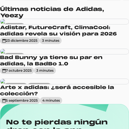
Últimas noticias de Adidas,
Yeezy
Sneakers
Adistar, FutureCraft, ClimaCool:
adidas revela su visión para 2026
23 diciembre 2025
3
minute
s
Sneakers
Bad Bunny ya tiene su par en
adidas, la BadBo 1.0
7 octubre 2025
3
minute
s
Actualidad
Tendencias
Arte x adidas: ¿será accesible la
colección?
5 septiembre 2025
4
minute
s
No te pierdas ningún