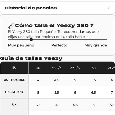
Historial de precios
Fecha de lanzamiento
28 noviembre 2020
Precio de venta
230€
Cómo talla el
Yeezy 380
?
El Yeezy 380 talla Pequeño. Te recomendamos que
Marca
Adidas
,
Yeezy
elijas una talla por encima de tu talla habitual.
Muy pequeño
Perfecto
Muy grande
Código SKU
FZ1270
Guía de tallas
Yeezy
Modelo
Yeezy 380
36
36 2/3
37 1/3
38
38 2
EU
Colores
Black
4
4.5
5
5.5
6
US - HOMBRE
5
5.5
6
6.5
7
US - MUJER
3.5
4
4.5
5
5.5
UK