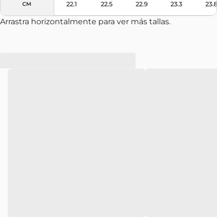
22.1
22.5
22.9
23.3
23.
CM
Arrastra horizontalmente para ver más tallas.