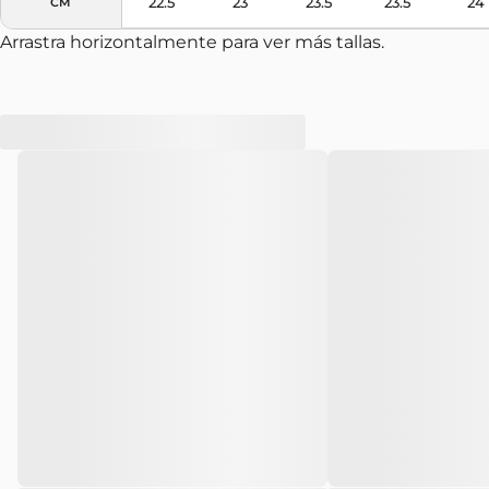
22.5
23
23.5
23.5
24
CM
Arrastra horizontalmente para ver más tallas.