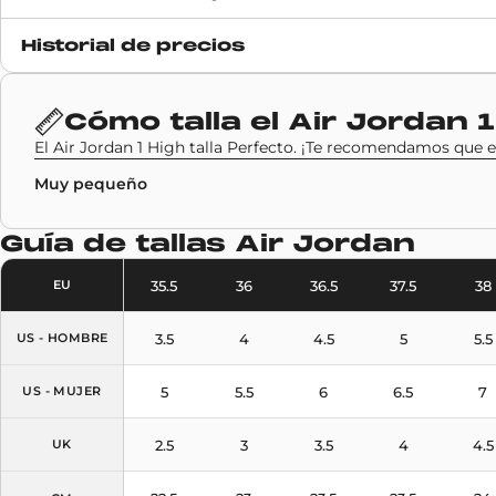
Fecha de lanzamiento
Historial de precios
4 septiembre 2020
Código SKU
Cómo talla el
Air Jordan 1
555088-201
El Air Jordan 1 High talla Perfecto. ¡Te recomendamos que eli
Muy pequeño
Guía de tallas
Air Jordan
35.5
36
36.5
37.5
38
EU
3.5
4
4.5
5
5.5
US - HOMBRE
5
5.5
6
6.5
7
US - MUJER
2.5
3
3.5
4
4.5
UK