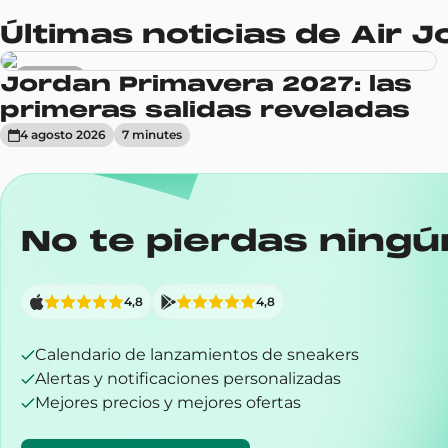
Últimas noticias de Air 
Sneakers
Jordan Primavera 2027: las
primeras salidas reveladas
4 agosto 2026
7
minute
s
No te pierdas ningú
4,8
4,8
Calendario de lanzamientos de sneakers
Alertas y notificaciones personalizadas
Mejores precios y mejores ofertas