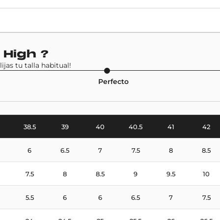
Precio de venta
160€
Modelo
 High
?
Air Jordan 1 High
jas tu talla habitual!
Perfecto
38.5
39
40
40.5
41
42
6
6.5
7
7.5
8
8.5
7.5
8
8.5
9
9.5
10
5.5
6
6
6.5
7
7.5