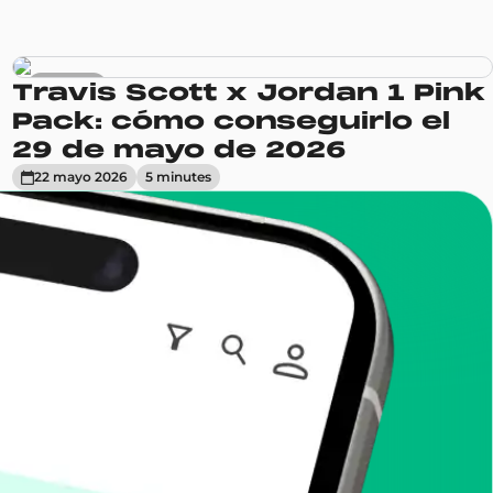
Sneakers
Travis Scott x Jordan 1 Pink
Pack: cómo conseguirlo el
29 de mayo de 2026
22 mayo 2026
5
minute
s
enToCop?