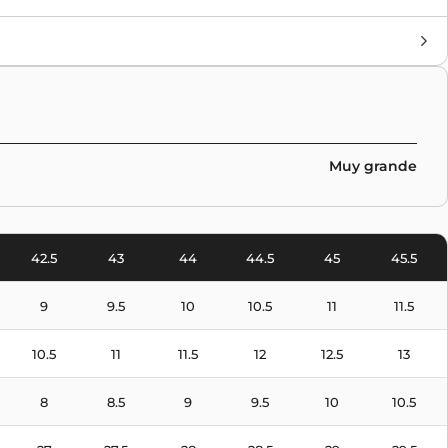
Marca
Air Jordan
Colores
Multicolor
Muy grande
42.5
43
44
44.5
45
45.5
9
9.5
10
10.5
11
11.5
10.5
11
11.5
12
12.5
13
8
8.5
9
9.5
10
10.5