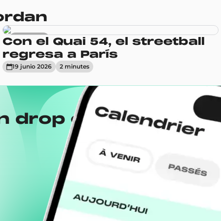
Jordan
Actualidad
Con el Quai 54, el streetball
regresa a París
19 junio 2026
2
minute
s
n drop con la app
Wh