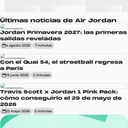
Últimas noticias de Air Jordan
Sneakers
Jordan Primavera 2027: las primeras
salidas reveladas
4 agosto 2026
7
minute
s
Actualidad
Con el Quai 54, el streetball regresa
a París
19 junio 2026
2
minute
s
Sneakers
Travis Scott x Jordan 1 Pink Pack:
cómo conseguirlo el 29 de mayo de
2026
22 mayo 2026
5
minute
s