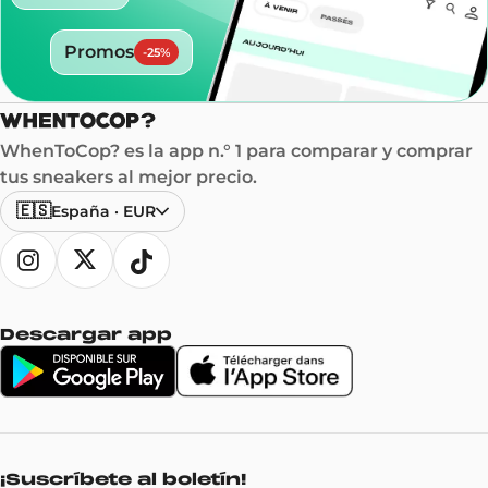
Promos
-
25
%
WhenToCop? es la app n.° 1 para comparar y comprar
tus sneakers al mejor precio.
🇪🇸
España
·
EUR
Descargar app
¡Suscríbete al boletín!