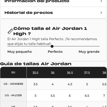
Información del producto
Historial de precios
Fecha de lanzamiento
31 octubre 2020
Precio de venta
160€
Cómo talla el
Air Jordan 1
High
?
Marca
Air Jordan
El Air Jordan 1 High talla Perfecto. ¡Te recomendamos
que elijas tu talla habitual!
Código SKU
DC1788-100
Muy pequeño
Perfecto
Muy grande
Modelo
Air Jordan 1 High
Guía de tallas
Air Jordan
Colores
Navy
,
White
35.5
36
36.5
37.5
38
EU
3.5
4
4.5
5
5.5
US - HOMBRE
5
5.5
6
6.5
7
US - MUJER
2.5
3
3.5
4
4.5
UK