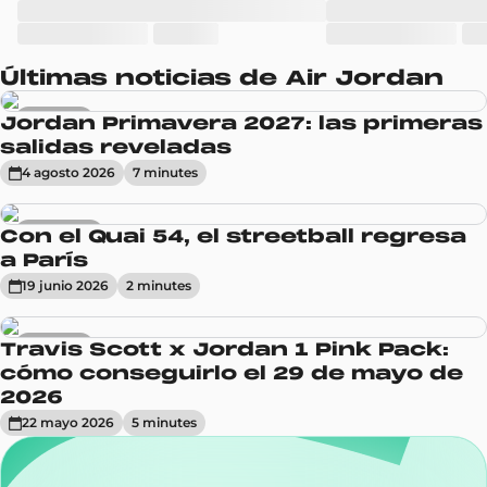
Últimas noticias de Air Jordan
Sneakers
Jordan Primavera 2027: las primeras
salidas reveladas
4 agosto 2026
7
minute
s
Actualidad
Con el Quai 54, el streetball regresa
a París
19 junio 2026
2
minute
s
Sneakers
Travis Scott x Jordan 1 Pink Pack:
cómo conseguirlo el 29 de mayo de
2026
22 mayo 2026
5
minute
s