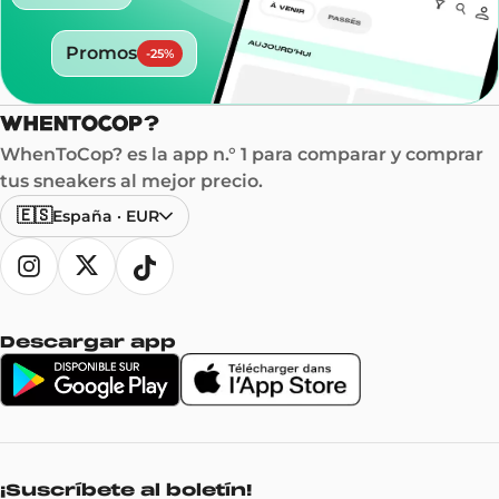
Promos
-
25
%
WhenToCop? es la app n.° 1 para comparar y comprar
tus sneakers al mejor precio.
🇪🇸
España
·
EUR
Descargar app
¡Suscríbete al boletín!