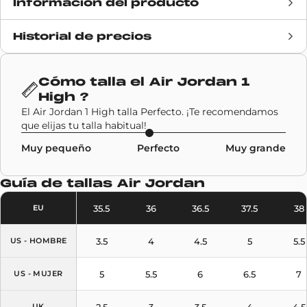
Información del producto
Historial de precios
Fecha de lanzamiento
13 agosto 2020
Precio de venta
160€
Cómo talla el
Air Jordan 1
High
?
Marca
Air Jordan
El Air Jordan 1 High talla Perfecto. ¡Te recomendamos
que elijas tu talla habitual!
Código SKU
DC1788-029
Muy pequeño
Perfecto
Muy grande
Modelo
Air Jordan 1 High
Guía de tallas
Air Jordan
Colores
Grey
35.5
36
36.5
37.5
38
EU
3.5
4
4.5
5
5.5
US - HOMBRE
5
5.5
6
6.5
7
US - MUJER
2.5
3
3.5
4
4.5
UK