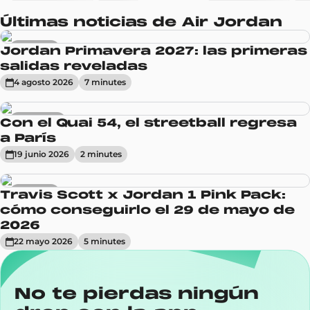
Últimas noticias de Air Jordan
Sneakers
Jordan Primavera 2027: las primeras
salidas reveladas
4 agosto 2026
7
minute
s
Actualidad
Con el Quai 54, el streetball regresa
a París
19 junio 2026
2
minute
s
Sneakers
Travis Scott x Jordan 1 Pink Pack:
cómo conseguirlo el 29 de mayo de
2026
22 mayo 2026
5
minute
s
No te pierdas ningún