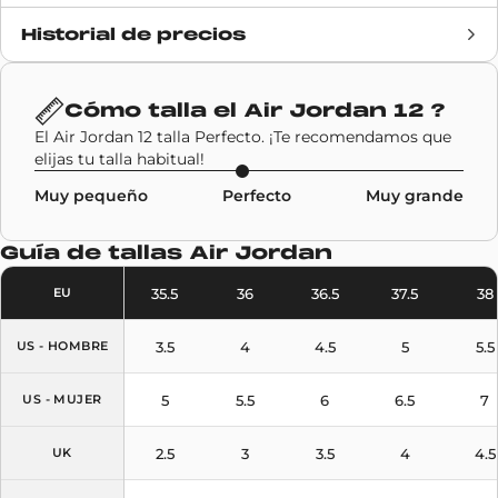
Historial de precios
Fecha de lanzamiento
22 agosto 2020
Precio de venta
190€
Cómo talla el
Air Jordan 12
?
El Air Jordan 12 talla Perfecto. ¡Te recomendamos que
Marca
Air Jordan
elijas tu talla habitual!
Muy pequeño
Perfecto
Muy grande
Código SKU
130690-404
Guía de tallas
Air Jordan
Modelo
Air Jordan 12
35.5
36
36.5
37.5
38
EU
Colores
Navy
3.5
4
4.5
5
5.5
US - HOMBRE
5
5.5
6
6.5
7
US - MUJER
2.5
3
3.5
4
4.5
UK