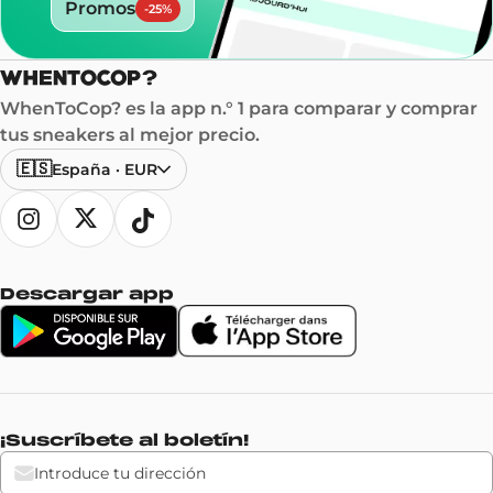
Promos
-
25
%
WhenToCop? es la app n.° 1 para comparar y comprar
tus sneakers al mejor precio.
🇪🇸
España
·
EUR
Descargar app
¡Suscríbete al boletín!