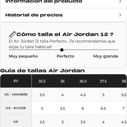
Información del producto
Historial de precios
Fecha de lanzamiento
26 diciembre 2020
Precio de venta
190€
Cómo talla el
Air Jordan 12
?
El Air Jordan 12 talla Perfecto. ¡Te recomendamos que
Marca
Air Jordan
elijas tu talla habitual!
Muy pequeño
Perfecto
Muy grande
Código SKU
CT8013-602
Guía de tallas
Air Jordan
Modelo
Air Jordan 12
35.5
36
36.5
37.5
38
EU
Colores
Black
,
Red
3.5
4
4.5
5
5.5
US - HOMBRE
5
5.5
6
6.5
7
US - MUJER
2.5
3
3.5
4
4.5
UK