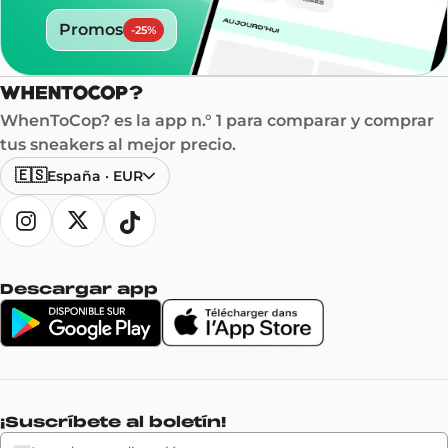
Promos
-
25
%
WhenToCop? es la app n.° 1 para comparar y comprar
tus sneakers al mejor precio.
🇪🇸
España
·
EUR
Descargar app
¡Suscríbete al boletín!