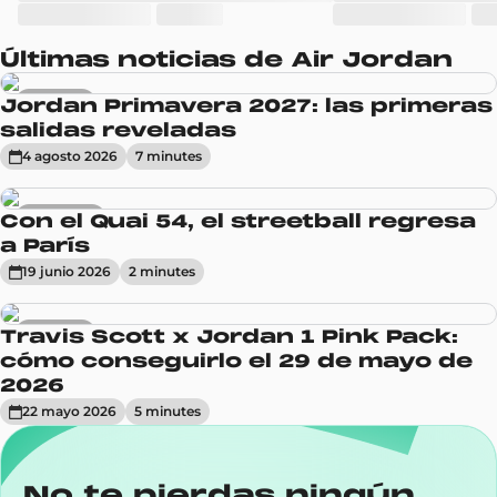
Últimas noticias de Air Jordan
Sneakers
Jordan Primavera 2027: las primeras
salidas reveladas
4 agosto 2026
7
minute
s
Actualidad
Con el Quai 54, el streetball regresa
a París
19 junio 2026
2
minute
s
Sneakers
Travis Scott x Jordan 1 Pink Pack:
cómo conseguirlo el 29 de mayo de
2026
22 mayo 2026
5
minute
s
No te pierdas ningún