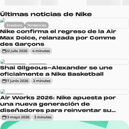
Últimas noticias de Nike
Sneakers
Tendencias
Nike confirma el regreso de la Air
Max Dolce, relanzada por Comme
des Garçons
22 julio 2026
4
minute
s
Actualidad
Sneakers
Shai Gilgeous-Alexander se une
oficialmente a Nike Basketball
17 junio 2026
2
minute
s
Sneakers
Air Works 2026: Nike apuesta por
una nueva generación de
diseñadores para reinventar su
línea Air Max
13 mayo 2026
3
minute
s