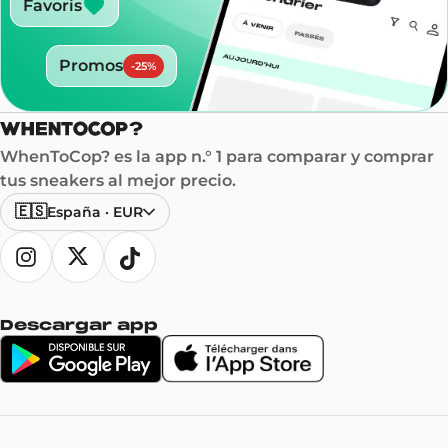
Favoris
Promos
-
25
%
WhenToCop? es la app n.° 1 para comparar y comprar
tus sneakers al mejor precio.
🇪🇸
España
·
EUR
Descargar app