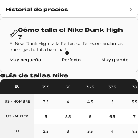
Historial de precios
Fecha de lanzamiento
23 septiembre 2020
Precio de venta
110€
Cómo talla el
Nike Dunk High
?
Marca
Nike
El Nike Dunk High talla Perfecto. ¡Te recomendamos
que elijas tu talla habitual!
Código SKU
CZ8149-700
Muy pequeño
Perfecto
Muy grande
Modelo
Nike Dunk High
Guía de tallas
Nike
Colores
Yellow
35.5
36
36.5
37.5
38
EU
3.5
4
4.5
5
5.5
US - HOMBRE
5
5.5
6
6.5
7
US - MUJER
2.5
3
3.5
4
4.5
UK