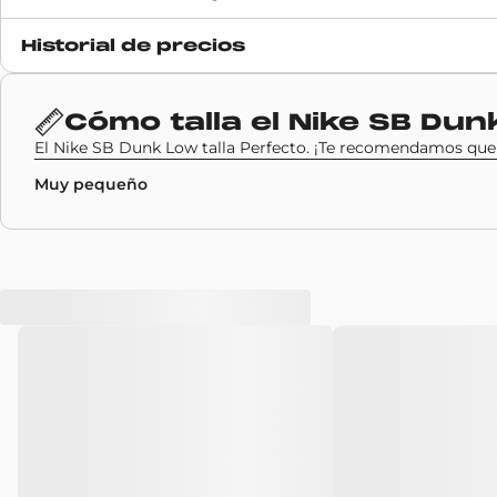
Fecha de lanzamiento
Historial de precios
24 julio 2020
Código SKU
Cómo talla el
Nike SB Dun
CJ5378-700
El Nike SB Dunk Low talla Perfecto. ¡Te recomendamos que el
Muy pequeño