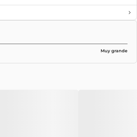
Marca
Nike Sb
,
Collaborations
Colores
Yellow
,
Sky Blue
Muy grande