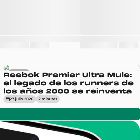
Sneakers
Reebok Premier Ultra Mule:
el legado de los runners de
los años 2000 se reinventa
27 julio 2026
2
minute
s