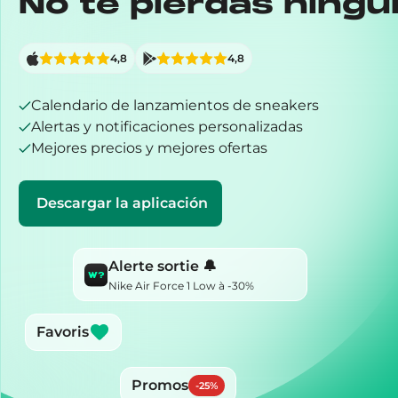
No te pierdas ningú
4,8
4,8
Calendario de lanzamientos de sneakers
Alertas y notificaciones personalizadas
Mejores precios y mejores ofertas
Descargar la aplicación
Alerte sortie 🔔
Nike Air Force 1 Low à -30%
Favoris
Promos
-
25
%