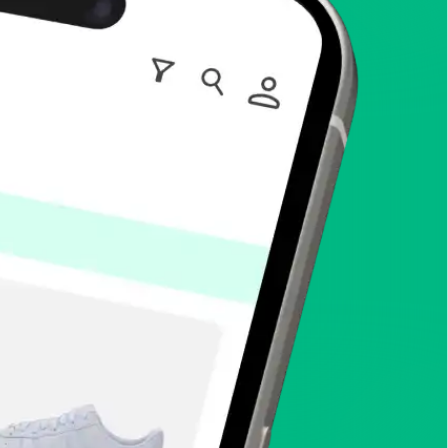
enToCop?