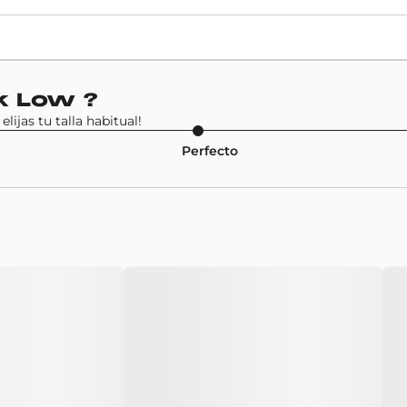
Precio de venta
110€
Modelo
k Low
?
Nike SB Dunk Low
ijas tu talla habitual!
Perfecto