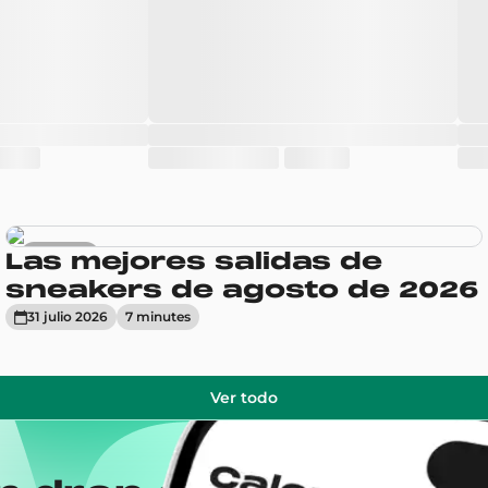
Sneakers
Las mejores salidas de
sneakers de agosto de 2026
31 julio 2026
7
minute
s
Ver todo