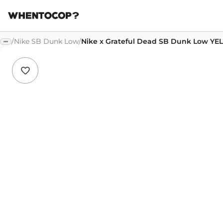
/
Nike SB Dunk Low
/
Nike x Grateful Dead SB Dunk Low Y