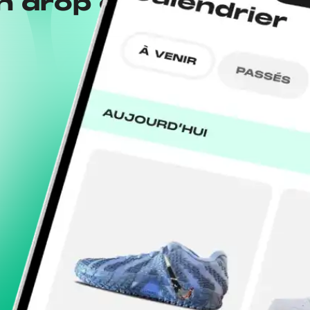
n drop con la app
Wh