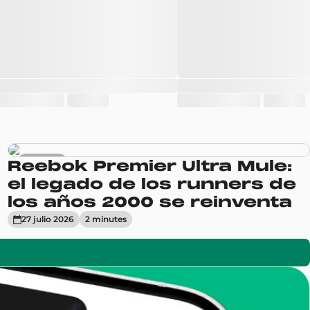
Sneakers
Reebok Premier Ultra Mule:
el legado de los runners de
los años 2000 se reinventa
27 julio 2026
2
minute
s