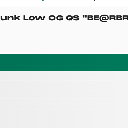
Dunk Low OG QS
"
BE@RBR