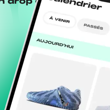
n drop con la app
Wh