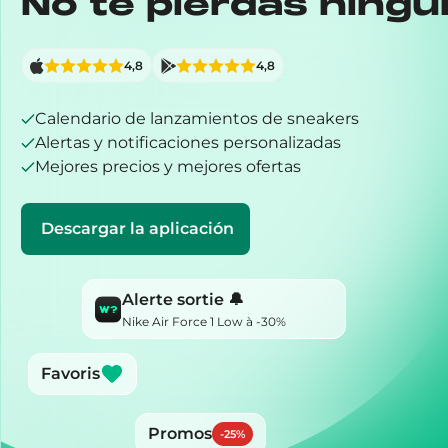
No te pierdas ningú
4,8
4,8
Calendario de lanzamientos de sneakers
Alertas y notificaciones personalizadas
Mejores precios y mejores ofertas
Descargar la aplicación
Alerte sortie 🔔
Nike Air Force 1 Low à -30%
Favoris
Promos
-
25
%