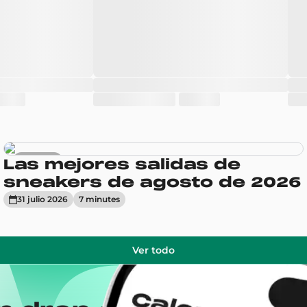
Sneakers
Las mejores salidas de
sneakers de agosto de 2026
31 julio 2026
7
minute
s
Ver todo