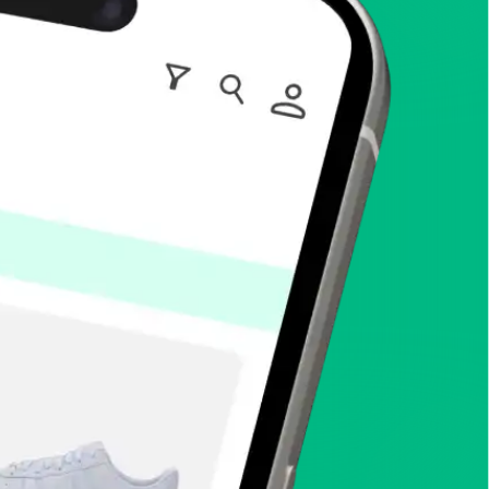
enToCop?