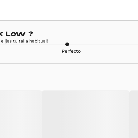
Precio de venta
125€
Modelo
k Low
?
Nike SB Dunk Low
ijas tu talla habitual!
Perfecto