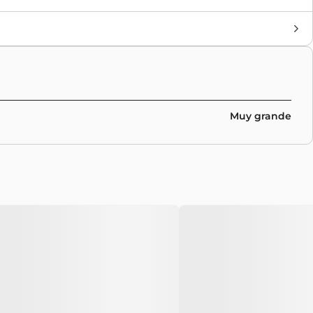
Marca
Nike Sb
,
Collaborations
Colores
Black
Muy grande