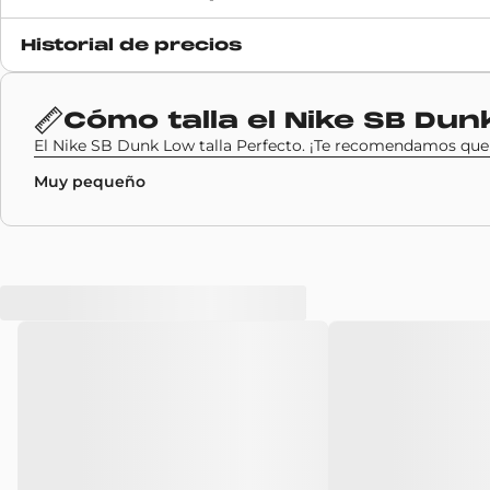
Fecha de lanzamiento
Historial de precios
22 agosto 2020
Código SKU
Cómo talla el
Nike SB Dun
CZ5127-001
El Nike SB Dunk Low talla Perfecto. ¡Te recomendamos que el
Muy pequeño