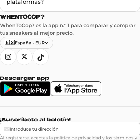
plataformas?
WhenToCop? es la app n.° 1 para comparar y comprar
tus sneakers al mejor precio.
🇪🇸
España
·
EUR
Descargar app
¡Suscríbete al boletín!
Al registrarte, aceptas la
política de privacidad
y los
términos y