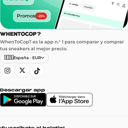
Promos
-
25
%
WhenToCop? es la app n.° 1 para comparar y comprar
tus sneakers al mejor precio.
🇪🇸
España
·
EUR
Descargar app