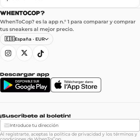
WhenToCop? es la app n.° 1 para comparar y comprar
tus sneakers al mejor precio.
🇪🇸
España
·
EUR
Descargar app
¡Suscríbete al boletín!
Al registrarte, aceptas la
política de privacidad
y los
términos y
condiciones
de WhenToCop.