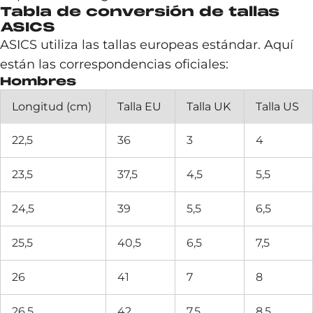
Tabla de conversión de tallas
ASICS
ASICS utiliza las tallas europeas estándar. Aquí
están las correspondencias oficiales:
Hombres
Longitud (cm)
Talla EU
Talla UK
Talla US
22,5
36
3
4
23,5
37,5
4,5
5,5
24,5
39
5,5
6,5
25,5
40,5
6,5
7,5
26
41
7
8
26,5
42
7,5
8,5