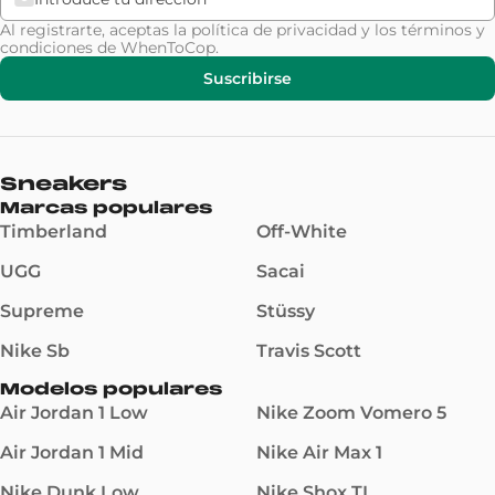
Al registrarte, aceptas la
política de privacidad
y los
términos y
condiciones
de WhenToCop.
Suscribirse
Sneakers
Marcas populares
Timberland
Off-White
UGG
Sacai
Supreme
Stüssy
Nike Sb
Travis Scott
Modelos populares
Air Jordan 1 Low
Nike Zoom Vomero 5
Air Jordan 1 Mid
Nike Air Max 1
Nike Dunk Low
Nike Shox TL