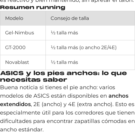
es reactivo y bien mantenido, sin apretar el talón.
Resumen running
Modelo
Consejo de talla
Gel-Nimbus
½ talla más
GT-2000
½ talla más (o ancho 2E/4E)
Novablast
½ talla más
ASICS y los pies anchos: lo que
necesitas saber
Buena noticia si tienes el pie ancho: varios
modelos de ASICS están disponibles en
anchos
extendidos
, 2E (ancho) y 4E (extra ancho). Esto es
especialmente útil para los corredores que tienen
dificultades para encontrar zapatillas cómodas en
ancho estándar.