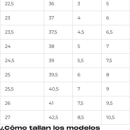
22,5
36
3
5
23
37
4
6
23,5
37,5
4,5
6,5
24
38
5
7
24,5
39
5,5
7,5
25
39,5
6
8
25,5
40,5
7
9
26
41
7,5
9,5
27
42,5
8,5
10,5
¿Cómo tallan los modelos